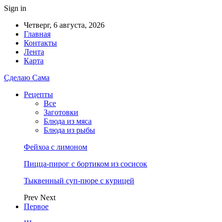
Sign in
Четверг, 6 августа, 2026
Главная
Контакты
Лента
Карта
Сделаю Сама
Рецепты
Все
Заготовки
Блюда из мяса
Блюда из рыбы
Фейхоа с лимоном
Пицца-пирог с бортиком из сосисок
Тыквенный суп-пюре с курицей
Prev
Next
Первое