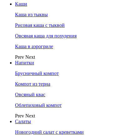
Каши
Каша из тыквы
Рисовая каша с тыквой
Овсяная каша для похудения
Каша в аэрогриле
Prev
Next
Напитки
Брусничный компот
Компот из терна
Овсяный квас
Облепиховый компот
Prev
Next
Салаты
Новогодний салат с креветками