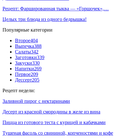
Рецепт: Фаршированная тыква — «Горшочек»,…
Целых три блюда из одного бедрышка!
Популярные категории
Второе
404
Выпечка
388
Салаты
342
Заготовки
339
Закуски
330
Напитки
269
Первое
209
Дессерт
205
Рецепт недели:
Заливной пирог с нектаринами
Десерт из красной смородины в желе из вина
Пицца из готового теста с курицей и кабачками
Тушеная фасоль со свининой, копченостями и кофе