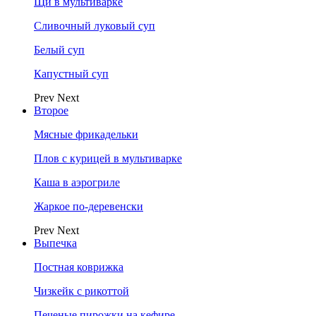
Щи в мультиварке
Сливочный луковый суп
Белый суп
Капустный суп
Prev
Next
Второе
Мясные фрикадельки
Плов с курицей в мультиварке
Каша в аэрогриле
Жаркое по-деревенски
Prev
Next
Выпечка
Постная коврижка
Чизкейк с рикоттой
Печеные пирожки на кефире