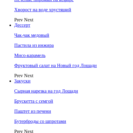
Хворост на воде хрустящий
Prev
Next
Дессерт
Чак-чак медовый
Пастила из инжира
Мисо-карамель
Фруктовый салат на Новый год Лошади
Prev
Next
Закуски
Сырная нарезка на год Лошади
Брускетта с семгой
Паштет из печени
Бутерброды со шпротами
Prev
Next