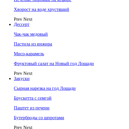
Хворост на воде хрустящий
Prev
Next
Дессерт
Чак-чак медовый
Пастила из инжира
Мисо-карамель
Фруктовый салат на Новый год Лошади
Prev
Next
Закуски
Сырная нарезка на год Лошади
Брускетта с семгой
Паштет из печени
Бутерброды со шпротами
Prev
Next