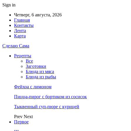
Sign in
Четверг, 6 августа, 2026
Главная
Контакты
Лента
Карта
Сделаю Сама
Рецепты
Все
Заготовки
Блюда из мяса
Блюда из рыбы
Фейхоа с лимоном
Пицца-пирог с бортиком из сосисок
Тыквенный суп-пюре с курицей
Prev
Next
Первое