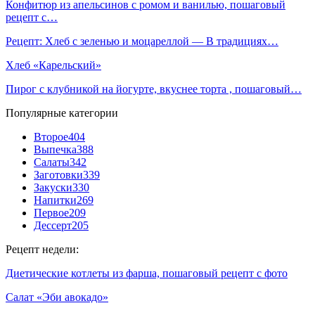
Конфитюр из апельсинов с ромом и ванилью, пошаговый
рецепт с…
Рецепт: Хлеб с зеленью и моцареллой — В традициях…
Хлеб «Карельский»
Пирог с клубникой на йогурте, вкуснее торта , пошаговый…
Популярные категории
Второе
404
Выпечка
388
Салаты
342
Заготовки
339
Закуски
330
Напитки
269
Первое
209
Дессерт
205
Рецепт недели:
Диетические котлеты из фарша, пошаговый рецепт с фото
Салат «Эби авокадо»