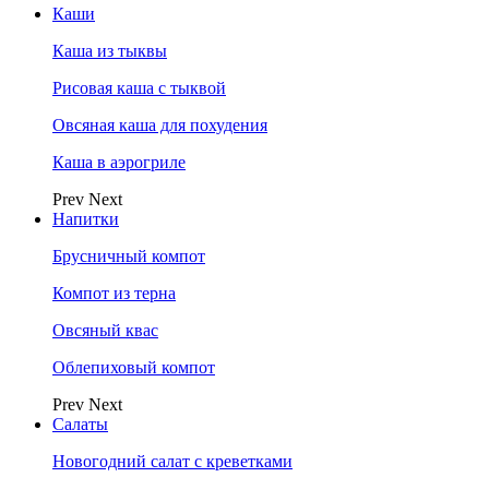
Каши
Каша из тыквы
Рисовая каша с тыквой
Овсяная каша для похудения
Каша в аэрогриле
Prev
Next
Напитки
Брусничный компот
Компот из терна
Овсяный квас
Облепиховый компот
Prev
Next
Салаты
Новогодний салат с креветками