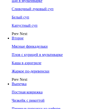
Щи в мультиварке
Сливочный луковый суп
Белый суп
Капустный суп
Prev
Next
Второе
Мясные фрикадельки
Плов с курицей в мультиварке
Каша в аэрогриле
Жаркое по-деревенски
Prev
Next
Выпечка
Постная коврижка
Чизкейк с рикоттой
Печеные пирожки на кефире