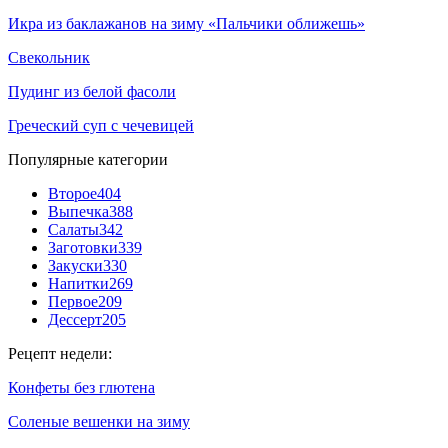
Икра из баклажанов на зиму «Пальчики оближешь»
Свекольник
Пудинг из белой фасоли
Греческий суп с чечевицей
Популярные категории
Второе
404
Выпечка
388
Салаты
342
Заготовки
339
Закуски
330
Напитки
269
Первое
209
Дессерт
205
Рецепт недели:
Конфеты без глютена
Соленые вешенки на зиму