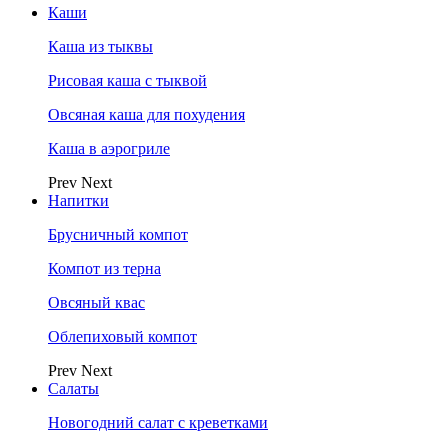
Каши
Каша из тыквы
Рисовая каша с тыквой
Овсяная каша для похудения
Каша в аэрогриле
Prev
Next
Напитки
Брусничный компот
Компот из терна
Овсяный квас
Облепиховый компот
Prev
Next
Салаты
Новогодний салат с креветками