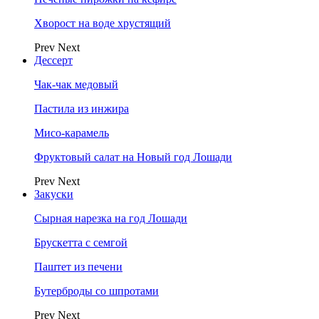
Хворост на воде хрустящий
Prev
Next
Дессерт
Чак-чак медовый
Пастила из инжира
Мисо-карамель
Фруктовый салат на Новый год Лошади
Prev
Next
Закуски
Сырная нарезка на год Лошади
Брускетта с семгой
Паштет из печени
Бутерброды со шпротами
Prev
Next