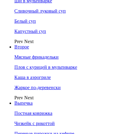
Щи в мультиварке
Сливочный луковый суп
Белый суп
Капустный суп
Prev
Next
Второе
Мясные фрикадельки
Плов с курицей в мультиварке
Каша в аэрогриле
Жаркое по-деревенски
Prev
Next
Выпечка
Постная коврижка
Чизкейк с рикоттой
Печеные пирожки на кефире