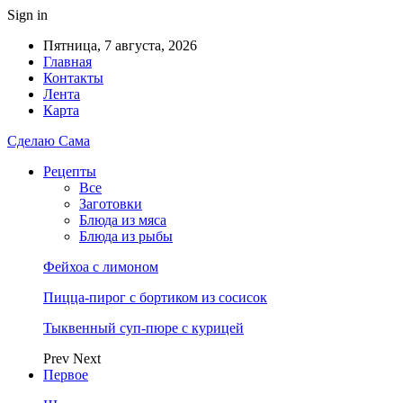
Sign in
Пятница, 7 августа, 2026
Главная
Контакты
Лента
Карта
Сделаю Сама
Рецепты
Все
Заготовки
Блюда из мяса
Блюда из рыбы
Фейхоа с лимоном
Пицца-пирог с бортиком из сосисок
Тыквенный суп-пюре с курицей
Prev
Next
Первое