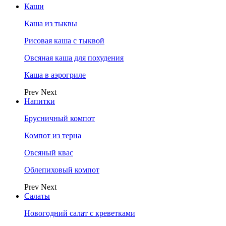
Каши
Каша из тыквы
Рисовая каша с тыквой
Овсяная каша для похудения
Каша в аэрогриле
Prev
Next
Напитки
Брусничный компот
Компот из терна
Овсяный квас
Облепиховый компот
Prev
Next
Салаты
Новогодний салат с креветками