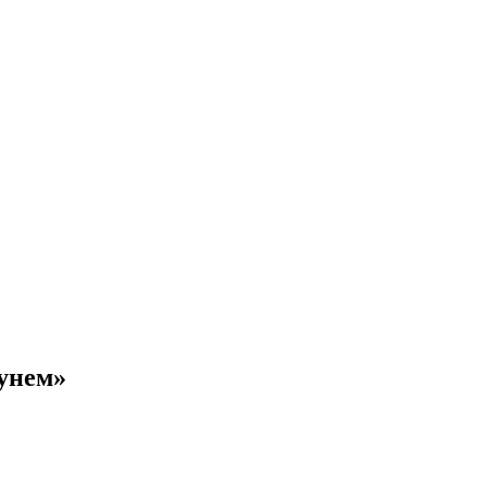
унем»