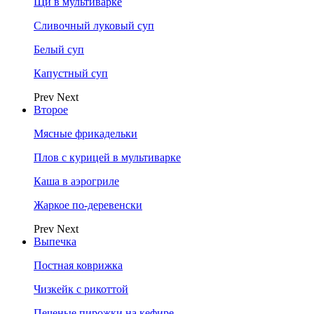
Щи в мультиварке
Сливочный луковый суп
Белый суп
Капустный суп
Prev
Next
Второе
Мясные фрикадельки
Плов с курицей в мультиварке
Каша в аэрогриле
Жаркое по-деревенски
Prev
Next
Выпечка
Постная коврижка
Чизкейк с рикоттой
Печеные пирожки на кефире