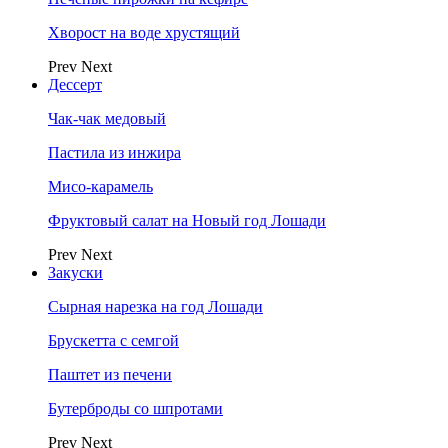
Хворост на воде хрустящий
Prev
Next
Дессерт
Чак-чак медовый
Пастила из инжира
Мисо-карамель
Фруктовый салат на Новый год Лошади
Prev
Next
Закуски
Сырная нарезка на год Лошади
Брускетта с семгой
Паштет из печени
Бутерброды со шпротами
Prev
Next