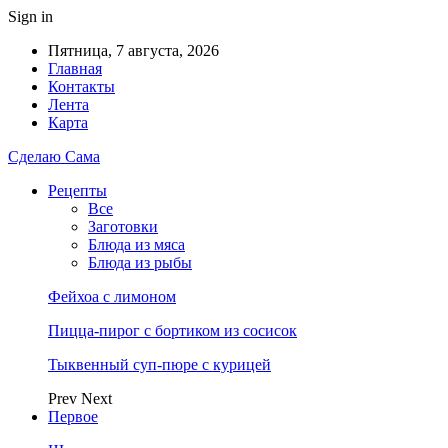
Sign in
Пятница, 7 августа, 2026
Главная
Контакты
Лента
Карта
Сделаю Сама
Рецепты
Все
Заготовки
Блюда из мяса
Блюда из рыбы
Фейхоа с лимоном
Пицца-пирог с бортиком из сосисок
Тыквенный суп-пюре с курицей
Prev
Next
Первое