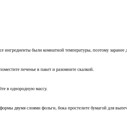
все ингредиенты были комнатной температуры, поэтому заранее 
оместите печенье в пакет и разомните скалкой.
йте в однородную массу.
формы двумя слоями фольги, бока простелите бумагой для выпе