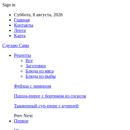
Sign in
Суббота, 8 августа, 2026
Главная
Контакты
Лента
Карта
Сделаю Сама
Рецепты
Все
Заготовки
Блюда из мяса
Блюда из рыбы
Фейхоа с лимоном
Пицца-пирог с бортиком из сосисок
Тыквенный суп-пюре с курицей
Prev
Next
Первое