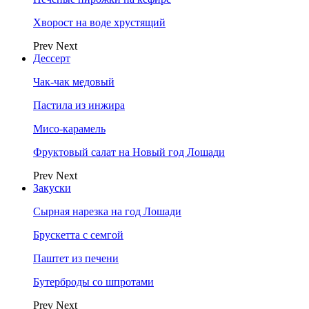
Хворост на воде хрустящий
Prev
Next
Дессерт
Чак-чак медовый
Пастила из инжира
Мисо-карамель
Фруктовый салат на Новый год Лошади
Prev
Next
Закуски
Сырная нарезка на год Лошади
Брускетта с семгой
Паштет из печени
Бутерброды со шпротами
Prev
Next