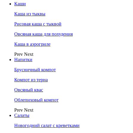
Каши
Каша из тыквы
Рисовая каша с тыквой
Овсяная каша для похудения
Каша в аэрогриле
Prev
Next
Напитки
Брусничный компот
Компот из терна
Овсяный квас
Облепиховый компот
Prev
Next
Салаты
Новогодний салат с креветками