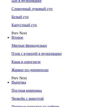
Щи в мультиварке
Сливочный луковый суп
Белый суп
Капустный суп
Prev
Next
Второе
Мясные фрикадельки
Плов с курицей в мультиварке
Каша в аэрогриле
Жаркое по-деревенски
Prev
Next
Выпечка
Постная коврижка
Чизкейк с рикоттой
Печеные пирожки на кефире