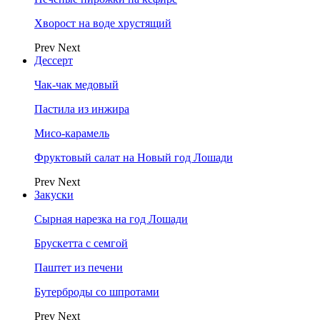
Хворост на воде хрустящий
Prev
Next
Дессерт
Чак-чак медовый
Пастила из инжира
Мисо-карамель
Фруктовый салат на Новый год Лошади
Prev
Next
Закуски
Сырная нарезка на год Лошади
Брускетта с семгой
Паштет из печени
Бутерброды со шпротами
Prev
Next