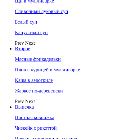
Щи в мультиварке
Сливочный луковый суп
Белый суп
Капустный суп
Prev
Next
Второе
Мясные фрикадельки
Плов с курицей в мультиварке
Каша в аэрогриле
Жаркое по-деревенски
Prev
Next
Выпечка
Постная коврижка
Чизкейк с рикоттой
Печеные пирожки на кефире