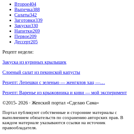
Второе
404
Выпечка
388
Салаты
342
Заготовки
339
Закуски
330
Напитки
269
Первое
209
Дессерт
205
Рецепт недели:
Закуска из куриных крылышек
Слоеный салат из пекинской капусты
Рецепт: Лепешки с зеленью — женгялов хац —…
Рецепт: Варенье из крыжовника и киви — мой эксперимент
©2015- 2026 · Женский портал «Сделаю Сама»
Портал публикуют собственные и сторонние материалы с
выполнением обязательств по сохранению авторских прав. В
каждом материале указываются ссылки на источник
правообладателя.