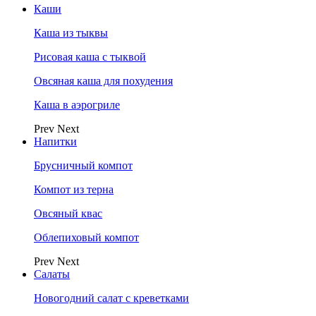
Каши
Каша из тыквы
Рисовая каша с тыквой
Овсяная каша для похудения
Каша в аэрогриле
Prev
Next
Напитки
Брусничный компот
Компот из терна
Овсяный квас
Облепиховый компот
Prev
Next
Салаты
Новогодний салат с креветками