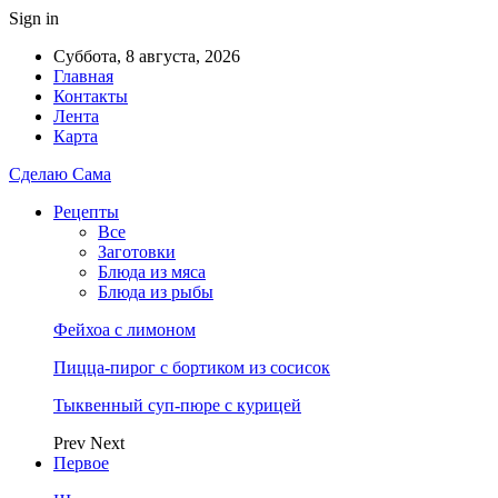
Sign in
Суббота, 8 августа, 2026
Главная
Контакты
Лента
Карта
Сделаю Сама
Рецепты
Все
Заготовки
Блюда из мяса
Блюда из рыбы
Фейхоа с лимоном
Пицца-пирог с бортиком из сосисок
Тыквенный суп-пюре с курицей
Prev
Next
Первое