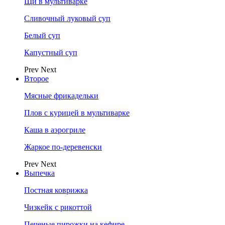
Щи в мультиварке
Сливочный луковый суп
Белый суп
Капустный суп
Prev
Next
Второе
Мясные фрикадельки
Плов с курицей в мультиварке
Каша в аэрогриле
Жаркое по-деревенски
Prev
Next
Выпечка
Постная коврижка
Чизкейк с рикоттой
Печеные пирожки на кефире