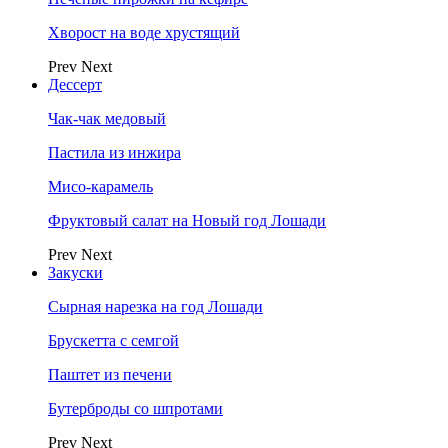
Хворост на воде хрустящий
Prev
Next
Дессерт
Чак-чак медовый
Пастила из инжира
Мисо-карамель
Фруктовый салат на Новый год Лошади
Prev
Next
Закуски
Сырная нарезка на год Лошади
Брускетта с семгой
Паштет из печени
Бутерброды со шпротами
Prev
Next