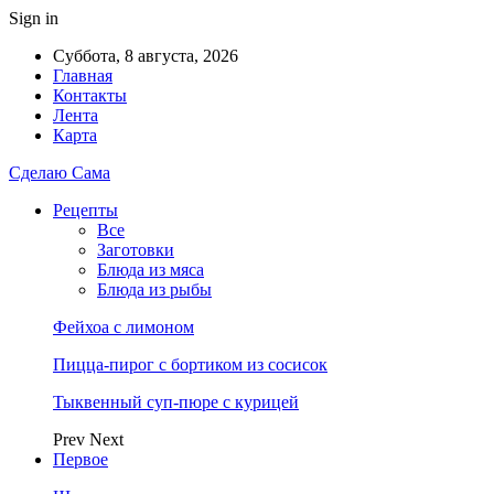
Sign in
Суббота, 8 августа, 2026
Главная
Контакты
Лента
Карта
Сделаю Сама
Рецепты
Все
Заготовки
Блюда из мяса
Блюда из рыбы
Фейхоа с лимоном
Пицца-пирог с бортиком из сосисок
Тыквенный суп-пюре с курицей
Prev
Next
Первое