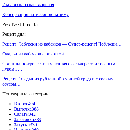
Икра из кабачков жареная
Консервация патиссонов на зиму
Prev
Next
1 из 113
Рецепт дня:
Рецепт: Чебуреки из кабачков — Супер-рецепт! Чебуреки…
Оладьи из кабачков с рикоттой
Свинина по-гречески, тушенная с сельдереем и зеленым
луком в…
Рецепт: Оладьи из рубленной куриной грудки с соевым
соусом…
Популярные категории
Второе
404
Выпечка
388
Салаты
342
Заготовки
339
Закуски
330
Напитки
269