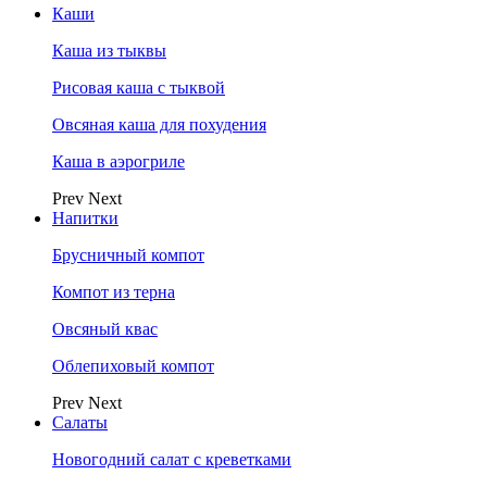
Каши
Каша из тыквы
Рисовая каша с тыквой
Овсяная каша для похудения
Каша в аэрогриле
Prev
Next
Напитки
Брусничный компот
Компот из терна
Овсяный квас
Облепиховый компот
Prev
Next
Салаты
Новогодний салат с креветками