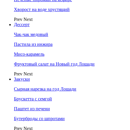
Хворост на воде хрустящий
Prev
Next
Дессерт
Чак-чак медовый
Пастила из инжира
Мисо-карамель
Фруктовый салат на Новый год Лошади
Prev
Next
Закуски
Сырная нарезка на год Лошади
Брускетта с семгой
Паштет из печени
Бутерброды со шпротами
Prev
Next