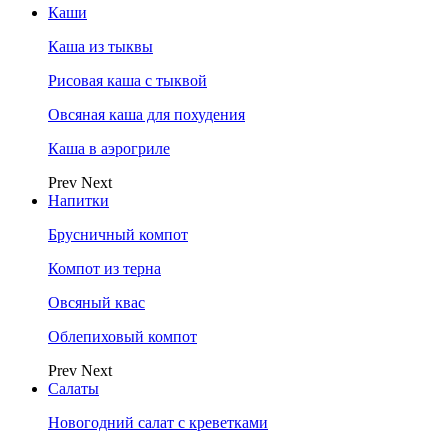
Каши
Каша из тыквы
Рисовая каша с тыквой
Овсяная каша для похудения
Каша в аэрогриле
Prev
Next
Напитки
Брусничный компот
Компот из терна
Овсяный квас
Облепиховый компот
Prev
Next
Салаты
Новогодний салат с креветками