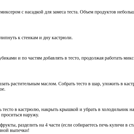
 миксером с насадкой для замеса теста. Объем продуктов неболь
липнуть к стенкам и дну кастрюли.
убиками и по частям добавлять в тесто, продолжая работать мик
азать растительным маслом. Собрать тесто в шар, уложить в кас
ое.
ь тесто в кастрюлю, накрыть крышкой и убрать в холодильник на
 проситься наружу.
офрукты, разделить на 4 части (если собираетесь печь куличи в с
ачной выпечки!