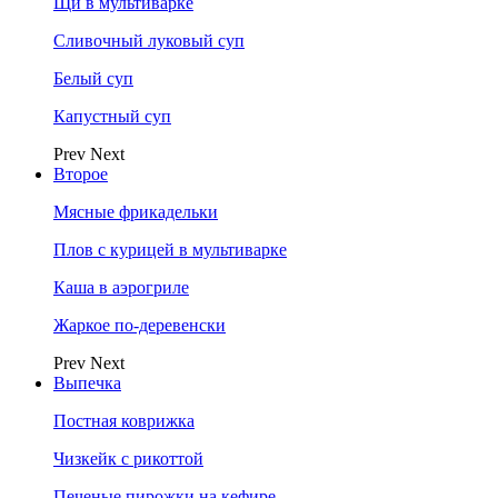
Щи в мультиварке
Сливочный луковый суп
Белый суп
Капустный суп
Prev
Next
Второе
Мясные фрикадельки
Плов с курицей в мультиварке
Каша в аэрогриле
Жаркое по-деревенски
Prev
Next
Выпечка
Постная коврижка
Чизкейк с рикоттой
Печеные пирожки на кефире