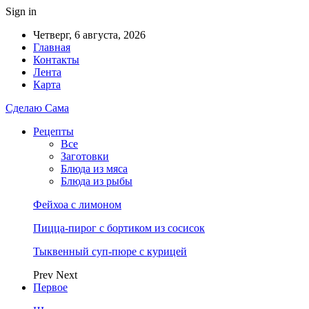
Sign in
Четверг, 6 августа, 2026
Главная
Контакты
Лента
Карта
Сделаю Сама
Рецепты
Все
Заготовки
Блюда из мяса
Блюда из рыбы
Фейхоа с лимоном
Пицца-пирог с бортиком из сосисок
Тыквенный суп-пюре с курицей
Prev
Next
Первое