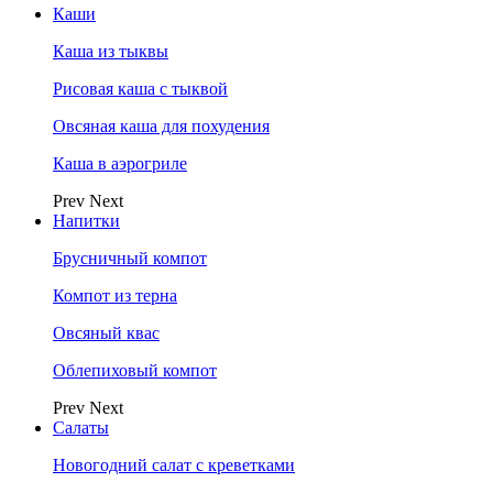
Каши
Каша из тыквы
Рисовая каша с тыквой
Овсяная каша для похудения
Каша в аэрогриле
Prev
Next
Напитки
Брусничный компот
Компот из терна
Овсяный квас
Облепиховый компот
Prev
Next
Салаты
Новогодний салат с креветками