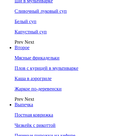
Щи в мультиварке
Сливочный луковый суп
Белый суп
Капустный суп
Prev
Next
Второе
Мясные фрикадельки
Плов с курицей в мультиварке
Каша в аэрогриле
Жаркое по-деревенски
Prev
Next
Выпечка
Постная коврижка
Чизкейк с рикоттой
Печеные пирожки на кефире