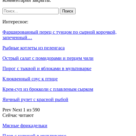
Комментарии закрыты.
Интересное:
Фаршированный перец с тунцом по сырной корочкой,
запеченный…
Рыбные котлеты из пеленгаса
Острый салат с помидорами и перцем чили
Пирог с тыквой и яблоками в мультиварке
Клюквенный соус к птице
Крем-суп из брокколи с плавленым сырком
Яичный рулет с красной рыбой
Prev
Next
1 из 590
Сейчас читают
Мясные фрикадельки
Плов с курицей в мультиварке