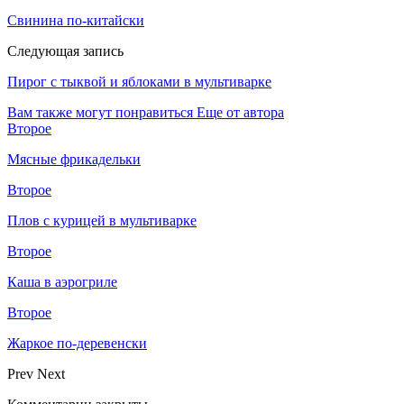
Свинина по-китайски
Следующая запись
Пирог с тыквой и яблоками в мультиварке
Вам также могут понравиться
Еще от автора
Второе
Мясные фрикадельки
Второе
Плов с курицей в мультиварке
Второе
Каша в аэрогриле
Второе
Жаркое по-деревенски
Prev
Next