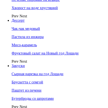
Хворост на воде хрустящий
Prev
Next
Дессерт
Чак-чак медовый
Пастила из инжира
Мисо-карамель
Фруктовый салат на Новый год Лошади
Prev
Next
Закуски
Сырная нарезка на год Лошади
Брускетта с семгой
Паштет из печени
Бутерброды со шпротами
Prev
Next