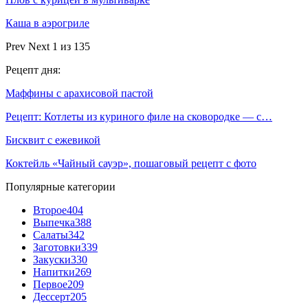
Каша в аэрогриле
Prev
Next
1 из 135
Рецепт дня:
Маффины с арахисовой пастой
Рецепт: Котлеты из куриного филе на сковородке — с…
Бисквит с ежевикой
Коктейль «Чайный сауэр», пошаговый рецепт с фото
Популярные категории
Второе
404
Выпечка
388
Салаты
342
Заготовки
339
Закуски
330
Напитки
269
Первое
209
Дессерт
205