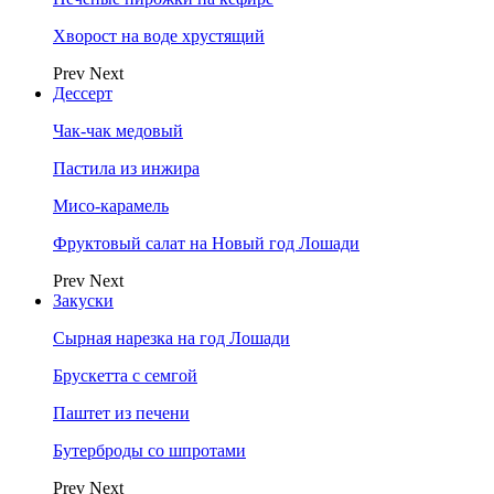
Хворост на воде хрустящий
Prev
Next
Дессерт
Чак-чак медовый
Пастила из инжира
Мисо-карамель
Фруктовый салат на Новый год Лошади
Prev
Next
Закуски
Сырная нарезка на год Лошади
Брускетта с семгой
Паштет из печени
Бутерброды со шпротами
Prev
Next