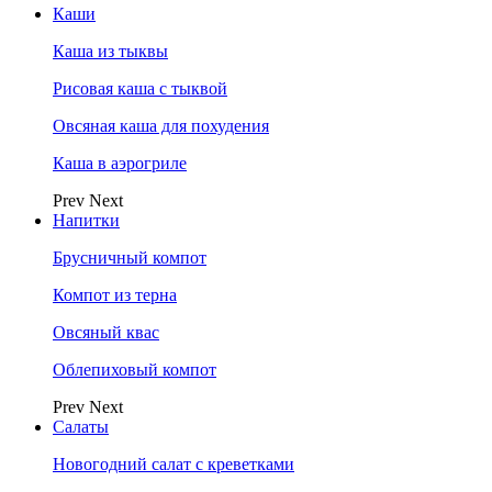
Каши
Каша из тыквы
Рисовая каша с тыквой
Овсяная каша для похудения
Каша в аэрогриле
Prev
Next
Напитки
Брусничный компот
Компот из терна
Овсяный квас
Облепиховый компот
Prev
Next
Салаты
Новогодний салат с креветками