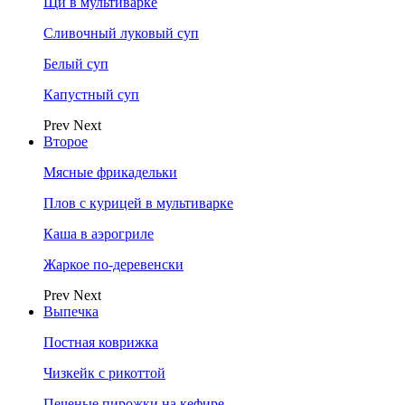
Щи в мультиварке
Сливочный луковый суп
Белый суп
Капустный суп
Prev
Next
Второе
Мясные фрикадельки
Плов с курицей в мультиварке
Каша в аэрогриле
Жаркое по-деревенски
Prev
Next
Выпечка
Постная коврижка
Чизкейк с рикоттой
Печеные пирожки на кефире