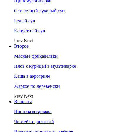
Щи в мультиварке
Сливочный луковый суп
Белый суп
Капустный суп
Prev
Next
Второе
Мясные фрикадельки
Плов с курицей в мультиварке
Каша в аэрогриле
Жаркое по-деревенски
Prev
Next
Выпечка
Постная коврижка
Чизкейк с рикоттой
Печеные пирожки на кефире