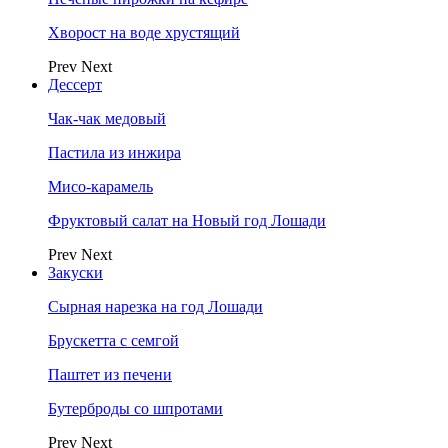
Хворост на воде хрустящий
Prev
Next
Дессерт
Чак-чак медовый
Пастила из инжира
Мисо-карамель
Фруктовый салат на Новый год Лошади
Prev
Next
Закуски
Сырная нарезка на год Лошади
Брускетта с семгой
Паштет из печени
Бутерброды со шпротами
Prev
Next