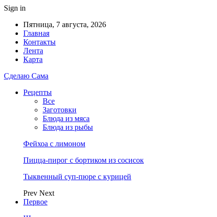
Sign in
Пятница, 7 августа, 2026
Главная
Контакты
Лента
Карта
Сделаю Сама
Рецепты
Все
Заготовки
Блюда из мяса
Блюда из рыбы
Фейхоа с лимоном
Пицца-пирог с бортиком из сосисок
Тыквенный суп-пюре с курицей
Prev
Next
Первое