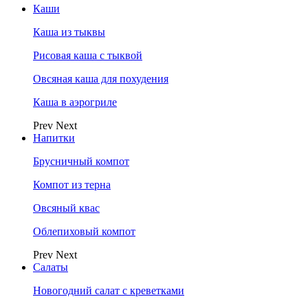
Каши
Каша из тыквы
Рисовая каша с тыквой
Овсяная каша для похудения
Каша в аэрогриле
Prev
Next
Напитки
Брусничный компот
Компот из терна
Овсяный квас
Облепиховый компот
Prev
Next
Салаты
Новогодний салат с креветками