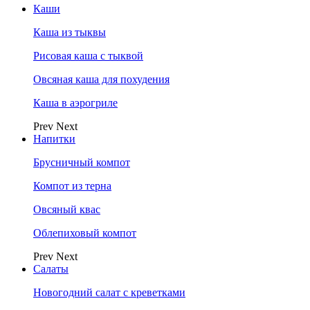
Каши
Каша из тыквы
Рисовая каша с тыквой
Овсяная каша для похудения
Каша в аэрогриле
Prev
Next
Напитки
Брусничный компот
Компот из терна
Овсяный квас
Облепиховый компот
Prev
Next
Салаты
Новогодний салат с креветками