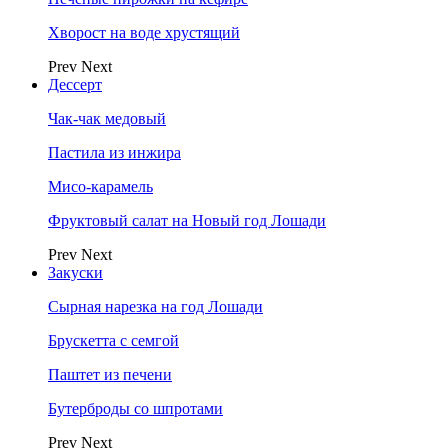
Хворост на воде хрустящий
Prev
Next
Дессерт
Чак-чак медовый
Пастила из инжира
Мисо-карамель
Фруктовый салат на Новый год Лошади
Prev
Next
Закуски
Сырная нарезка на год Лошади
Брускетта с семгой
Паштет из печени
Бутерброды со шпротами
Prev
Next