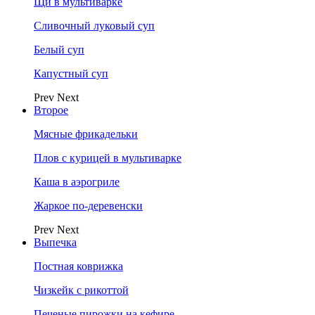
Щи в мультиварке
Сливочный луковый суп
Белый суп
Капустный суп
Prev
Next
Второе
Мясные фрикадельки
Плов с курицей в мультиварке
Каша в аэрогриле
Жаркое по-деревенски
Prev
Next
Выпечка
Постная коврижка
Чизкейк с рикоттой
Печеные пирожки на кефире