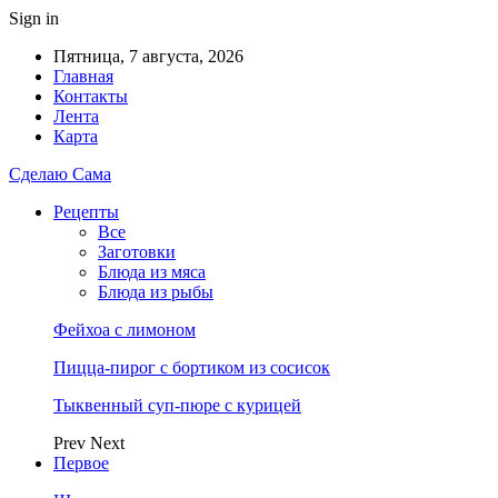
Sign in
Пятница, 7 августа, 2026
Главная
Контакты
Лента
Карта
Сделаю Сама
Рецепты
Все
Заготовки
Блюда из мяса
Блюда из рыбы
Фейхоа с лимоном
Пицца-пирог с бортиком из сосисок
Тыквенный суп-пюре с курицей
Prev
Next
Первое