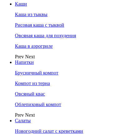
Каши
Каша из тыквы
Рисовая каша с тыквой
Овсяная каша для похудения
Каша в аэрогриле
Prev
Next
Напитки
Брусничный компот
Компот из терна
Овсяный квас
Облепиховый компот
Prev
Next
Салаты
Новогодний салат с креветками