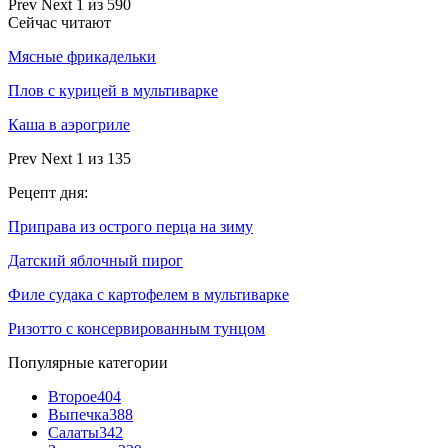
Prev
Next
1 из 590
Сейчас читают
Мясные фрикадельки
Плов с курицей в мультиварке
Каша в аэрогриле
Prev
Next
1 из 135
Рецепт дня:
Приправа из острого перца на зиму
Датский яблочный пирог
Филе судака с картофелем в мультиварке
Ризотто с консервированным тунцом
Популярные категории
Второе
404
Выпечка
388
Салаты
342