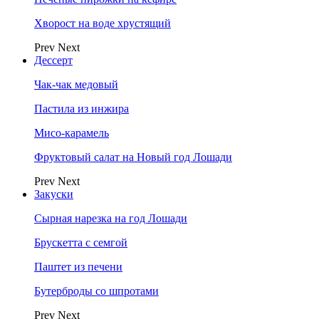
Хворост на воде хрустящий
Prev
Next
Дессерт
Чак-чак медовый
Пастила из инжира
Мисо-карамель
Фруктовый салат на Новый год Лошади
Prev
Next
Закуски
Сырная нарезка на год Лошади
Брускетта с семгой
Паштет из печени
Бутерброды со шпротами
Prev
Next