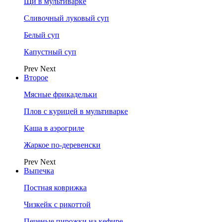
Щи в мультиварке
Сливочный луковый суп
Белый суп
Капустный суп
Prev
Next
Второе
Мясные фрикадельки
Плов с курицей в мультиварке
Каша в аэрогриле
Жаркое по-деревенски
Prev
Next
Выпечка
Постная коврижка
Чизкейк с рикоттой
Печеные пирожки на кефире