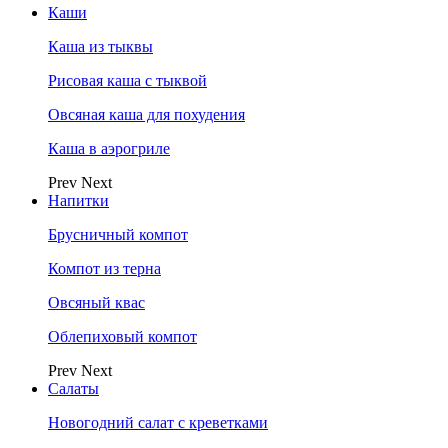
Каши
Каша из тыквы
Рисовая каша с тыквой
Овсяная каша для похудения
Каша в аэрогриле
Prev
Next
Напитки
Брусничный компот
Компот из терна
Овсяный квас
Облепиховый компот
Prev
Next
Салаты
Новогодний салат с креветками