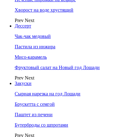
Хворост на воде хрустящий
Prev
Next
Дессерт
Чак-чак медовый
Пастила из инжира
Мисо-карамель
Фруктовый салат на Новый год Лошади
Prev
Next
Закуски
Сырная нарезка на год Лошади
Брускетта с семгой
Паштет из печени
Бутерброды со шпротами
Prev
Next