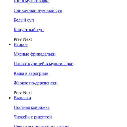
Щи в мультиварке
Сливочный луковый суп
Белый суп
Капустный суп
Prev
Next
Второе
Мясные фрикадельки
Плов с курицей в мультиварке
Каша в аэрогриле
Жаркое по-деревенски
Prev
Next
Выпечка
Постная коврижка
Чизкейк с рикоттой
Печеные пирожки на кефире