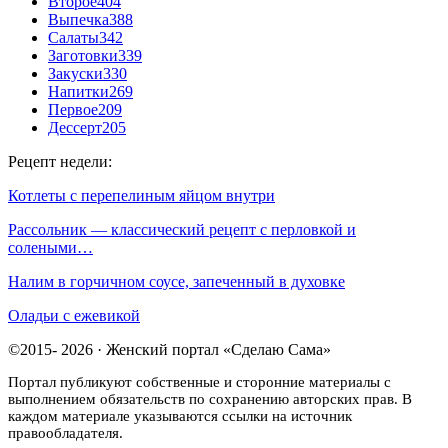
Второе
404
Выпечка
388
Салаты
342
Заготовки
339
Закуски
330
Напитки
269
Первое
209
Дессерт
205
Рецепт недели:
Котлеты с перепелиным яйцом внутри
Рассольник — классический рецепт с перловкой и
солеными…
Налим в горчичном соусе, запеченный в духовке
Оладьи с ежевикой
©2015- 2026 · Женский портал «Сделаю Сама»
Портал публикуют собственные и сторонние материалы с
выполнением обязательств по сохранению авторских прав. В
каждом материале указываются ссылки на источник
правообладателя.