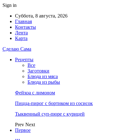
Sign in
Суббота, 8 августа, 2026
Главная
Контакты
Лента
Карта
Сделаю Сама
Рецепты
Все
Заготовки
Блюда из мяса
Блюда из рыбы
Фейхоа с лимоном
Пицца-пирог с бортиком из сосисок
Тыквенный суп-пюре с курицей
Prev
Next
Первое