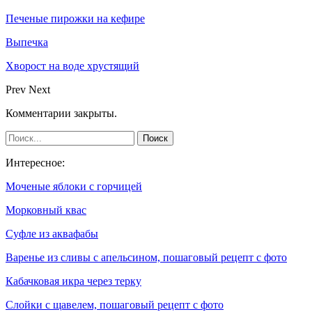
Печеные пирожки на кефире
Выпечка
Хворост на воде хрустящий
Prev
Next
Комментарии закрыты.
Интересное:
Моченые яблоки с горчицей
Морковный квас
Суфле из аквафабы
Варенье из сливы с апельсином, пошаговый рецепт с фото
Кабачковая икра через терку
Слойки с щавелем, пошаговый рецепт с фото