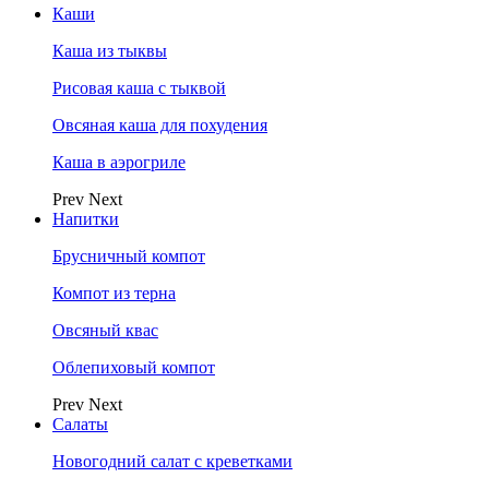
Каши
Каша из тыквы
Рисовая каша с тыквой
Овсяная каша для похудения
Каша в аэрогриле
Prev
Next
Напитки
Брусничный компот
Компот из терна
Овсяный квас
Облепиховый компот
Prev
Next
Салаты
Новогодний салат с креветками