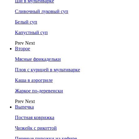
Щи в мультиварке
Сливочный луковый суп
Белый суп
Капустный суп
Prev
Next
Второе
Мясные фрикадельки
Плов с курицей в мультиварке
Каша в аэрогриле
Жаркое по-деревенски
Prev
Next
Выпечка
Постная коврижка
Чизкейк с рикоттой
Печеные пирожки на кефире