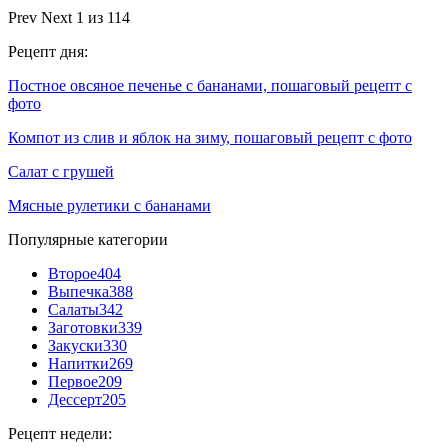
Prev
Next
1 из 114
Рецепт дня:
Постное овсяное печенье с бананами, пошаговый рецепт с
фото
Компот из слив и яблок на зиму, пошаговый рецепт с фото
Салат с грушей
Мясные рулетики с бананами
Популярные категории
Второе
404
Выпечка
388
Салаты
342
Заготовки
339
Закуски
330
Напитки
269
Первое
209
Дессерт
205
Рецепт недели: