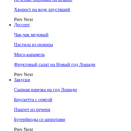
Хворост на воде хрустящий
Prev
Next
Дессерт
Чак-чак медовый
Пастила из инжира
Мисо-карамель
Фруктовый салат на Новый год Лошади
Prev
Next
Закуски
Сырная нарезка на год Лошади
Брускетта с семгой
Паштет из печени
Бутерброды со шпротами
Prev
Next