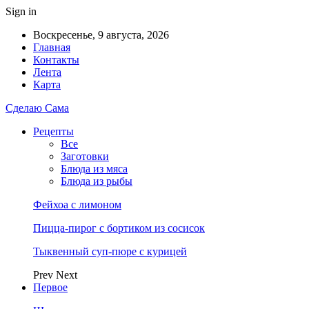
Sign in
Воскресенье, 9 августа, 2026
Главная
Контакты
Лента
Карта
Сделаю Сама
Рецепты
Все
Заготовки
Блюда из мяса
Блюда из рыбы
Фейхоа с лимоном
Пицца-пирог с бортиком из сосисок
Тыквенный суп-пюре с курицей
Prev
Next
Первое