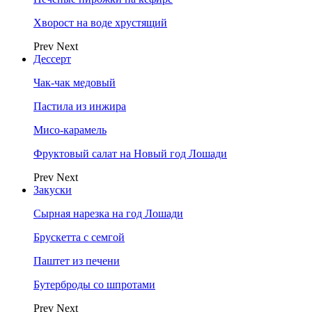
Хворост на воде хрустящий
Prev
Next
Дессерт
Чак-чак медовый
Пастила из инжира
Мисо-карамель
Фруктовый салат на Новый год Лошади
Prev
Next
Закуски
Сырная нарезка на год Лошади
Брускетта с семгой
Паштет из печени
Бутерброды со шпротами
Prev
Next