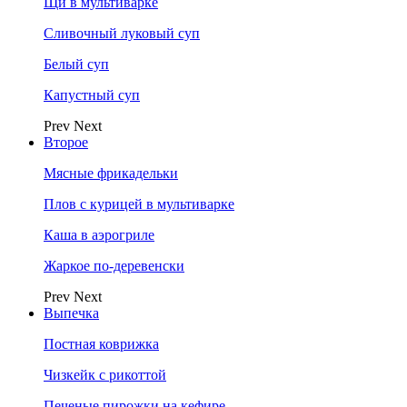
Щи в мультиварке
Сливочный луковый суп
Белый суп
Капустный суп
Prev
Next
Второе
Мясные фрикадельки
Плов с курицей в мультиварке
Каша в аэрогриле
Жаркое по-деревенски
Prev
Next
Выпечка
Постная коврижка
Чизкейк с рикоттой
Печеные пирожки на кефире