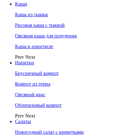
Каши
Каша из тыквы
Рисовая каша с тыквой
Овсяная каша для похудения
Каша в аэрогриле
Prev
Next
Напитки
Брусничный компот
Компот из терна
Овсяный квас
Облепиховый компот
Prev
Next
Салаты
Новогодний салат с креветками