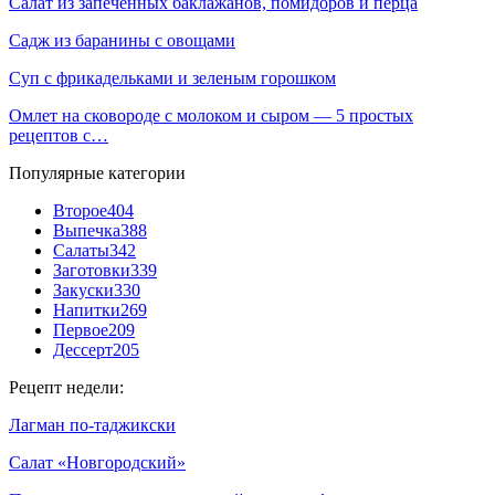
Салат из запеченных баклажанов, помидоров и перца
Садж из баранины с овощами
Суп с фрикадельками и зеленым горошком
Омлет на сковороде с молоком и сыром — 5 простых
рецептов с…
Популярные категории
Второе
404
Выпечка
388
Салаты
342
Заготовки
339
Закуски
330
Напитки
269
Первое
209
Дессерт
205
Рецепт недели:
Лагман по-таджикски
Салат «Новгородский»