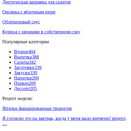
Диетическая заправка для салатов
Овсянка с яблочным пюре
Облепиховый соус
Курица с овощами в собственном соку
Популярные категории
Второе
404
Выпечка
388
Салаты
342
Заготовки
339
Закуски
330
Напитки
269
Первое
209
Дессерт
205
Рецепт недели:
Яблоки фаршированные творогом
Я готовлю это на завтрак, когда у меня мало времени! рецепт,
…