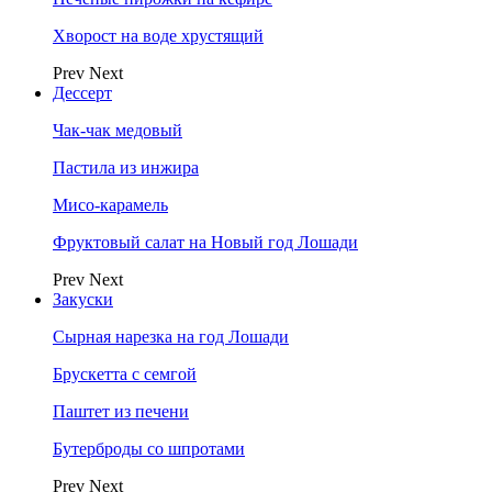
Хворост на воде хрустящий
Prev
Next
Дессерт
Чак-чак медовый
Пастила из инжира
Мисо-карамель
Фруктовый салат на Новый год Лошади
Prev
Next
Закуски
Сырная нарезка на год Лошади
Брускетта с семгой
Паштет из печени
Бутерброды со шпротами
Prev
Next