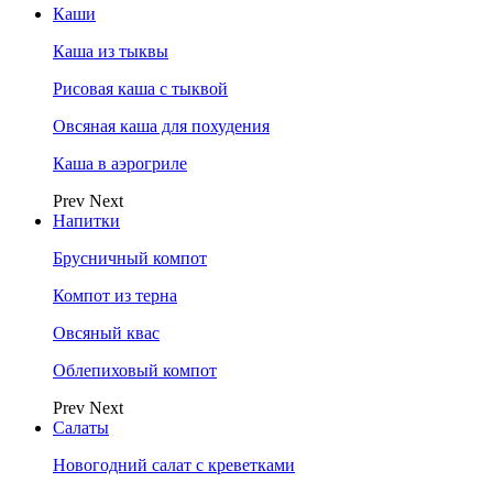
Каши
Каша из тыквы
Рисовая каша с тыквой
Овсяная каша для похудения
Каша в аэрогриле
Prev
Next
Напитки
Брусничный компот
Компот из терна
Овсяный квас
Облепиховый компот
Prev
Next
Салаты
Новогодний салат с креветками