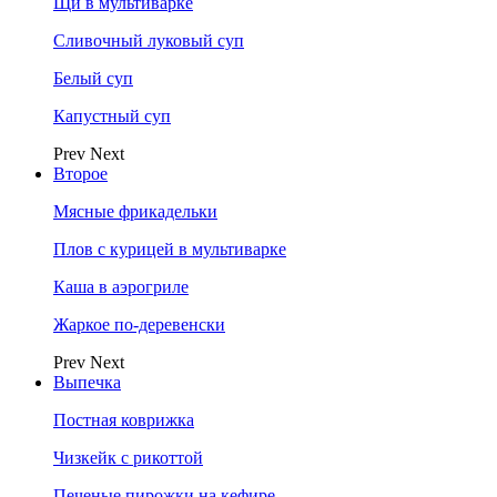
Щи в мультиварке
Сливочный луковый суп
Белый суп
Капустный суп
Prev
Next
Второе
Мясные фрикадельки
Плов с курицей в мультиварке
Каша в аэрогриле
Жаркое по-деревенски
Prev
Next
Выпечка
Постная коврижка
Чизкейк с рикоттой
Печеные пирожки на кефире