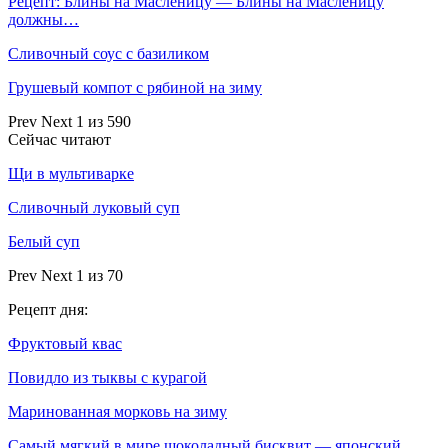
Рецепт: Блины на Масленицу — Блины на Масленицу
должны…
Сливочный соус с базиликом
Грушевый компот с рябиной на зиму
Prev
Next
1 из 590
Сейчас читают
Щи в мультиварке
Сливочный луковый суп
Белый суп
Prev
Next
1 из 70
Рецепт дня:
Фруктовый квас
Повидло из тыквы с курагой
Маринованная морковь на зиму
Самый мягкий в мире шоколадный бисквит — японский…