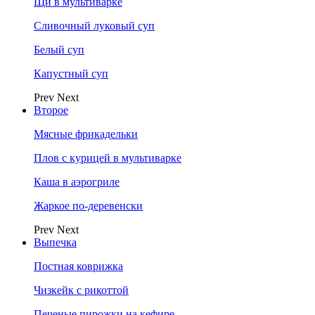
Щи в мультиварке
Сливочный луковый суп
Белый суп
Капустный суп
Prev
Next
Второе
Мясные фрикадельки
Плов с курицей в мультиварке
Каша в аэрогриле
Жаркое по-деревенски
Prev
Next
Выпечка
Постная коврижка
Чизкейк с рикоттой
Печеные пирожки на кефире