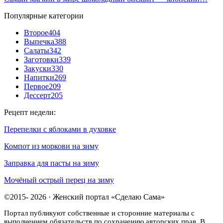
Популярные категории
Второе
404
Выпечка
388
Салаты
342
Заготовки
339
Закуски
330
Напитки
269
Первое
209
Дессерт
205
Рецепт недели:
Перепелки с яблоками в духовке
Компот из моркови на зиму
Заправка для пасты на зиму
Мочёный острый перец на зиму
©2015- 2026 · Женский портал «Сделаю Сама»
Портал публикуют собственные и сторонние материалы с
выполнением обязательств по сохранению авторских прав. В