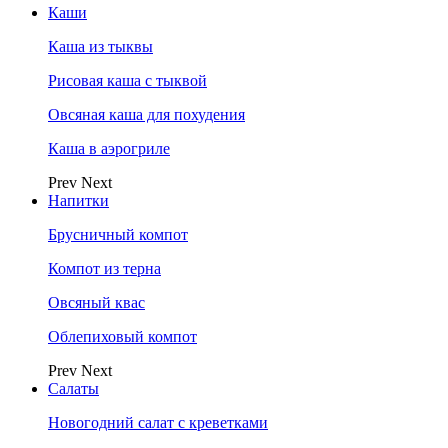
Каши
Каша из тыквы
Рисовая каша с тыквой
Овсяная каша для похудения
Каша в аэрогриле
Prev
Next
Напитки
Брусничный компот
Компот из терна
Овсяный квас
Облепиховый компот
Prev
Next
Салаты
Новогодний салат с креветками