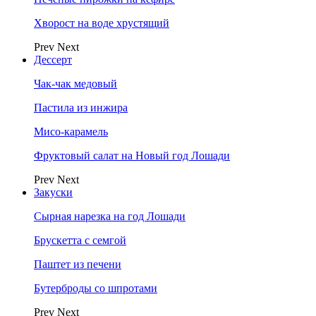
Хворост на воде хрустящий
Prev
Next
Дессерт
Чак-чак медовый
Пастила из инжира
Мисо-карамель
Фруктовый салат на Новый год Лошади
Prev
Next
Закуски
Сырная нарезка на год Лошади
Брускетта с семгой
Паштет из печени
Бутерброды со шпротами
Prev
Next