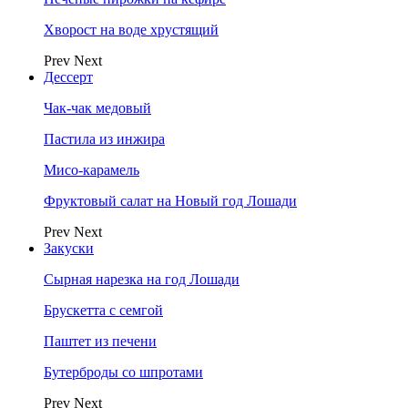
Хворост на воде хрустящий
Prev
Next
Дессерт
Чак-чак медовый
Пастила из инжира
Мисо-карамель
Фруктовый салат на Новый год Лошади
Prev
Next
Закуски
Сырная нарезка на год Лошади
Брускетта с семгой
Паштет из печени
Бутерброды со шпротами
Prev
Next