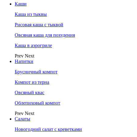
Каши
Каша из тыквы
Рисовая каша с тыквой
Овсяная каша для похудения
Каша в аэрогриле
Prev
Next
Напитки
Брусничный компот
Компот из терна
Овсяный квас
Облепиховый компот
Prev
Next
Салаты
Новогодний салат с креветками