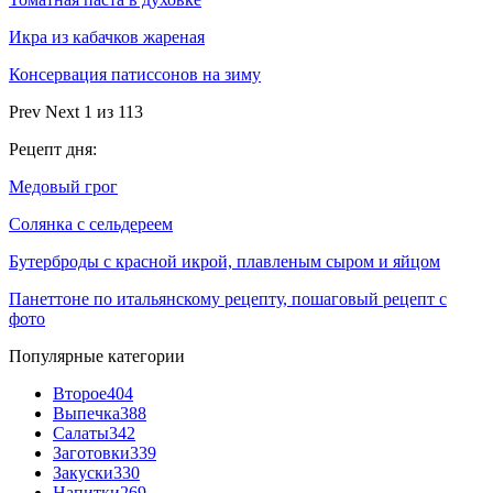
Икра из кабачков жареная
Консервация патиссонов на зиму
Prev
Next
1 из 113
Рецепт дня:
Медовый грог
Солянка с сельдереем
Бутерброды с красной икрой, плавленым сыром и яйцом
Панеттоне по итальянскому рецепту, пошаговый рецепт с
фото
Популярные категории
Второе
404
Выпечка
388
Салаты
342
Заготовки
339
Закуски
330
Напитки
269