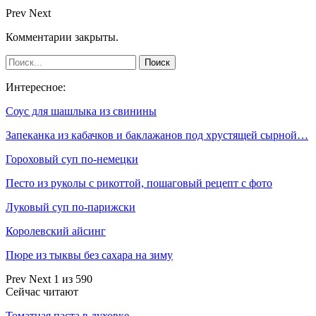
Prev
Next
Комментарии закрыты.
Интересное:
Соус для шашлыка из свинины
Запеканка из кабачков и баклажанов под хрустящей сырной…
Гороховый суп по-немецки
Песто из руколы с рикоттой, пошаговый рецепт с фото
Луковый суп по-парижски
Королевский айсинг
Пюре из тыквы без сахара на зиму
Prev
Next
1 из 590
Сейчас читают
Томатная паста в духовке