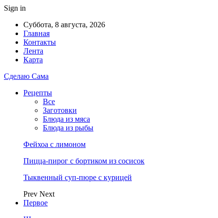
Sign in
Суббота, 8 августа, 2026
Главная
Контакты
Лента
Карта
Сделаю Сама
Рецепты
Все
Заготовки
Блюда из мяса
Блюда из рыбы
Фейхоа с лимоном
Пицца-пирог с бортиком из сосисок
Тыквенный суп-пюре с курицей
Prev
Next
Первое