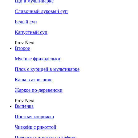
Щи в мультиварке
Сливочный луковый суп
Белый суп
Капустный суп
Prev
Next
Второе
Мясные фрикадельки
Плов с курицей в мультиварке
Каша в аэрогриле
Жаркое по-деревенски
Prev
Next
Выпечка
Постная коврижка
Чизкейк с рикоттой
Печеные пирожки на кефире