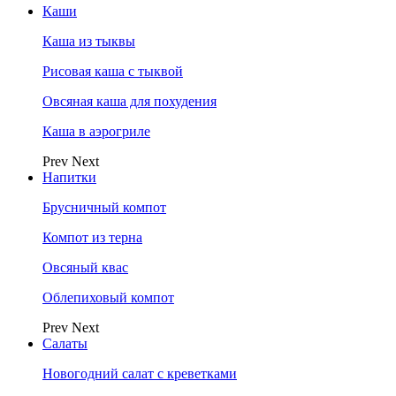
Каши
Каша из тыквы
Рисовая каша с тыквой
Овсяная каша для похудения
Каша в аэрогриле
Prev
Next
Напитки
Брусничный компот
Компот из терна
Овсяный квас
Облепиховый компот
Prev
Next
Салаты
Новогодний салат с креветками