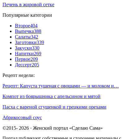
Печень в жировой сетке
Популярные категории
Второе
404
Выпечка
388
Салаты
342
Заготовки
339
Закуски
330
Напитки
269
Первое
209
Дессерт
205
Рецепт недели:
Рецепт: Капуста тушеная с овощами — и молоком и…
Компот из боярышника с апельсином и мятой
Пасха с вареной сгущенкой и грецкими орехами
Абрикосовый соус
©2015- 2026 · Женский портал «Сделаю Сама»
Портал публикуют собственные и сторонние материалы с