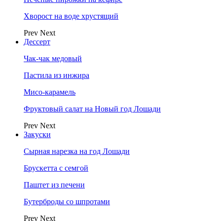
Хворост на воде хрустящий
Prev
Next
Дессерт
Чак-чак медовый
Пастила из инжира
Мисо-карамель
Фруктовый салат на Новый год Лошади
Prev
Next
Закуски
Сырная нарезка на год Лошади
Брускетта с семгой
Паштет из печени
Бутерброды со шпротами
Prev
Next