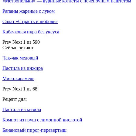
«Метропольки» — куриные котлеты с печеночным паштетом
Рапаны жареные с луком
Салат «Страсть и любовь»
Кабачковая икра без уксуса
Prev
Next
1 из 590
Сейчас читают
Чак-чак медовый
Пастила из инжира
Мисо-карамель
Prev
Next
1 из 68
Рецепт дня:
Пастила из кизила
Компот из груш с лимонной кислотой
Банановый пирог-перевертыш