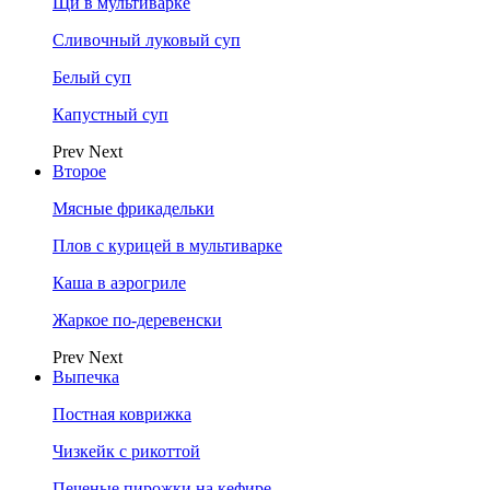
Щи в мультиварке
Сливочный луковый суп
Белый суп
Капустный суп
Prev
Next
Второе
Мясные фрикадельки
Плов с курицей в мультиварке
Каша в аэрогриле
Жаркое по-деревенски
Prev
Next
Выпечка
Постная коврижка
Чизкейк с рикоттой
Печеные пирожки на кефире