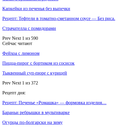
Капкейки из печенья без выпечки
Рецепт: Тефтели в томатно-сметанном соусе — Без риса.
Страчателла с помидорами
Prev
Next
1 из 590
Сейчас читают
Фейхоа с лимоном
Пицца-пирог с бортиком из сосисок
Тыквенный суп-пюре с курицей
Prev
Next
1 из 372
Рецепт дня:
Рецепт: Печенье «Ромашка» — формовка изделия…
Бараньи ребрышки в мультиварке
Огурцы по-болгарски на зиму