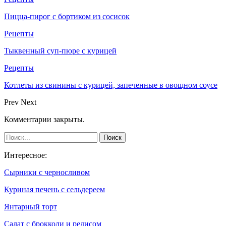
Пицца-пирог с бортиком из сосисок
Рецепты
Тыквенный суп-пюре с курицей
Рецепты
Котлеты из свинины с курицей, запеченные в овощном соусе
Prev
Next
Комментарии закрыты.
Интересное:
Сырники с черносливом
Куриная печень с сельдереем
Янтарный торт
Салат с брокколи и редисом