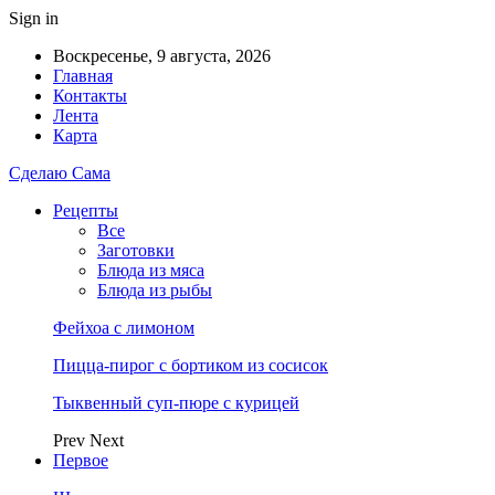
Sign in
Воскресенье, 9 августа, 2026
Главная
Контакты
Лента
Карта
Сделаю Сама
Рецепты
Все
Заготовки
Блюда из мяса
Блюда из рыбы
Фейхоа с лимоном
Пицца-пирог с бортиком из сосисок
Тыквенный суп-пюре с курицей
Prev
Next
Первое