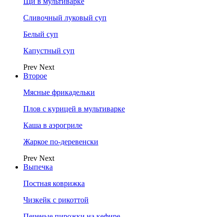
Щи в мультиварке
Сливочный луковый суп
Белый суп
Капустный суп
Prev
Next
Второе
Мясные фрикадельки
Плов с курицей в мультиварке
Каша в аэрогриле
Жаркое по-деревенски
Prev
Next
Выпечка
Постная коврижка
Чизкейк с рикоттой
Печеные пирожки на кефире