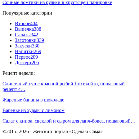
Сочные ломтики из рульки в хрустящей панировке
Популярные категории
Второе
404
Выпечка
388
Салаты
342
Заготовки
339
Закуски
330
Напитки
269
Первое
209
Дессерт
205
Рецепт недели:
Сливочный суп с красной рыбой Лохикейто, пошаговый
рецепт с…
Жареные бананы в шоколаде
Варенье из хурмы с лимоном
Салат с киноа, свеклой и сыром для ланч-бокса, пошаговый…
©2015- 2026 · Женский портал «Сделаю Сама»