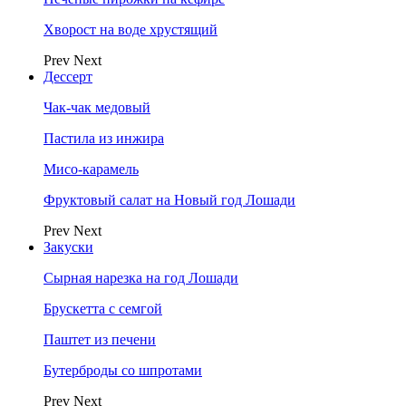
Хворост на воде хрустящий
Prev
Next
Дессерт
Чак-чак медовый
Пастила из инжира
Мисо-карамель
Фруктовый салат на Новый год Лошади
Prev
Next
Закуски
Сырная нарезка на год Лошади
Брускетта с семгой
Паштет из печени
Бутерброды со шпротами
Prev
Next