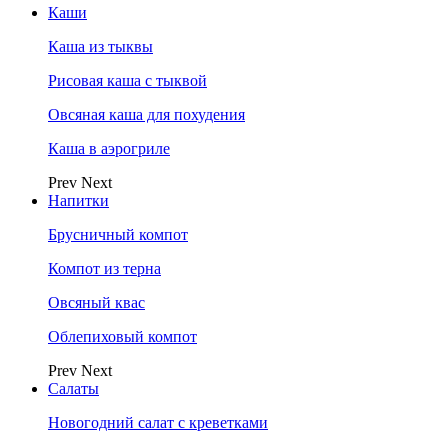
Каши
Каша из тыквы
Рисовая каша с тыквой
Овсяная каша для похудения
Каша в аэрогриле
Prev
Next
Напитки
Брусничный компот
Компот из терна
Овсяный квас
Облепиховый компот
Prev
Next
Салаты
Новогодний салат с креветками