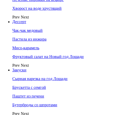
Хворост на воде хрустящий
Prev
Next
Дессерт
Чак-чак медовый
Пастила из инжира
Мисо-карамель
Фруктовый салат на Новый год Лошади
Prev
Next
Закуски
Сырная нарезка на год Лошади
Брускетта с семгой
Паштет из печени
Бутерброды со шпротами
Prev
Next