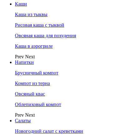
Каши
Каша из тыквы
Рисовая каша с тыквой
Овсяная каша для похудения
Каша в аэрогриле
Prev
Next
Напитки
Брусничный компот
Компот из терна
Овсяный квас
Облепиховый компот
Prev
Next
Салаты
Новогодний салат с креветками