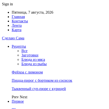
Sign in
Пятница, 7 августа, 2026
Главная
Контакты
Лента
Карта
Сделаю Сама
Рецепты
Все
Заготовки
Блюда из мяса
Блюда из рыбы
Фейхоа с лимоном
Пицца-пирог с бортиком из сосисок
Тыквенный суп-пюре с курицей
Prev
Next
Первое