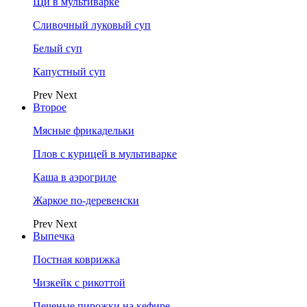
Щи в мультиварке
Сливочный луковый суп
Белый суп
Капустный суп
Prev
Next
Второе
Мясные фрикадельки
Плов с курицей в мультиварке
Каша в аэрогриле
Жаркое по-деревенски
Prev
Next
Выпечка
Постная коврижка
Чизкейк с рикоттой
Печеные пирожки на кефире