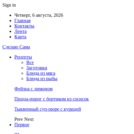
Sign in
Четверг, 6 августа, 2026
Главная
Контакты
Лента
Карта
Сделаю Сама
Рецепты
Все
Заготовки
Блюда из мяса
Блюда из рыбы
Фейхоа с лимоном
Пицца-пирог с бортиком из сосисок
Тыквенный суп-пюре с курицей
Prev
Next
Первое