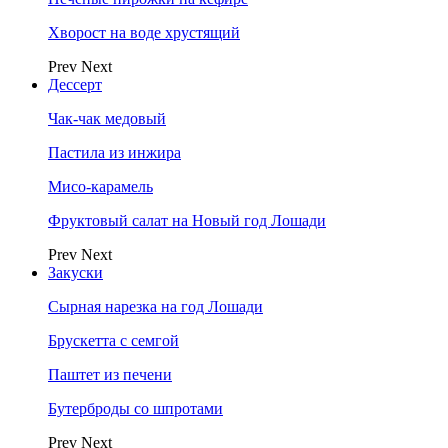
Хворост на воде хрустящий
Prev
Next
Дессерт
Чак-чак медовый
Пастила из инжира
Мисо-карамель
Фруктовый салат на Новый год Лошади
Prev
Next
Закуски
Сырная нарезка на год Лошади
Брускетта с семгой
Паштет из печени
Бутерброды со шпротами
Prev
Next