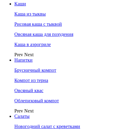
Каши
Каша из тыквы
Рисовая каша с тыквой
Овсяная каша для похудения
Каша в аэрогриле
Prev
Next
Напитки
Брусничный компот
Компот из терна
Овсяный квас
Облепиховый компот
Prev
Next
Салаты
Новогодний салат с креветками