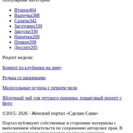
Второе
404
Выпечка
388
Салаты
342
Заготовки
339
Закуски
330
Напитки
269
Первое
209
Дессерт
205
Рецепт недели:
Компот из клубники на зиму
Редька со шкварками
Малосольные огурцы с перцем чили
Яблочный чай для детского пикника, пошаговый рецепт с
фото
©2015- 2026 · Женский портал «Сделаю Сама»
Портал публикуют собственные и сторонние материалы с
выполнением обязательств по сохранению авторских прав. В