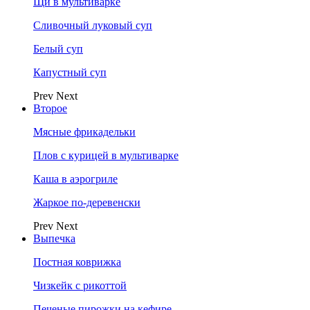
Щи в мультиварке
Сливочный луковый суп
Белый суп
Капустный суп
Prev
Next
Второе
Мясные фрикадельки
Плов с курицей в мультиварке
Каша в аэрогриле
Жаркое по-деревенски
Prev
Next
Выпечка
Постная коврижка
Чизкейк с рикоттой
Печеные пирожки на кефире