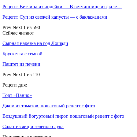
Рецепт: Ветчина из индейки — В ветчиннице из филе…
Рецепт: Суп из свежей капусты — с баклажанами
Prev
Next
1 из 590
Сейчас читают
Сырная нарезка на год Лошади
Брускетта с семгой
Паштет из печени
Prev
Next
1 из 110
Рецепт дня:
Торт «Панчо»
Джем из томатов, пошаговый рецепт с фото
Воздушный йогуртовый пирог, пошаговый рецепт с фото
Салат из яиц и зеленого лука
Популярные категории