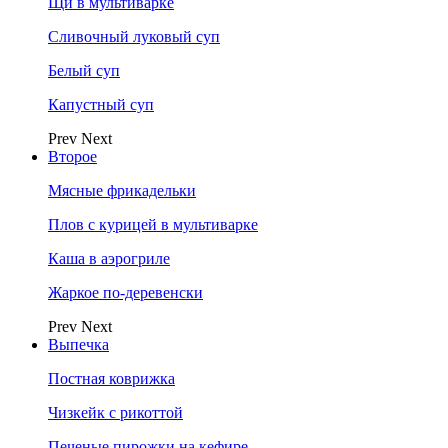
Щи в мультиварке
Сливочный луковый суп
Белый суп
Капустный суп
Prev
Next
Второе
Мясные фрикадельки
Плов с курицей в мультиварке
Каша в аэрогриле
Жаркое по-деревенски
Prev
Next
Выпечка
Постная коврижка
Чизкейк с рикоттой
Печеные пирожки на кефире