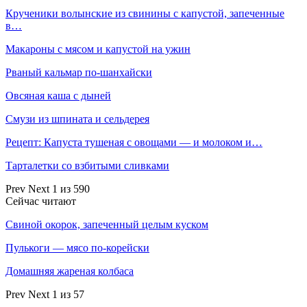
Крученики волынские из свинины с капустой, запеченные
в…
Макароны с мясом и капустой на ужин
Рваный кальмар по-шанхайски
Овсяная каша с дыней
Смузи из шпината и сельдерея
Рецепт: Капуста тушеная с овощами — и молоком и…
Тарталетки со взбитыми сливками
Prev
Next
1 из 590
Сейчас читают
Свиной окорок, запеченный целым куском
Пулькоги — мясо по-корейски
Домашняя жареная колбаса
Prev
Next
1 из 57