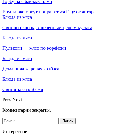
Горбуша с баклажанами
Вам также могут понравиться
Еще от автора
Блюда из мяса
Свиной окорок, запеченный целым куском
Блюда из мяса
Пулькоги — мясо по-корейски
Блюда из мяса
Домашняя жареная колбаса
Блюда из мяса
Свинина с грибами
Prev
Next
Комментарии закрыты.
Интересное: