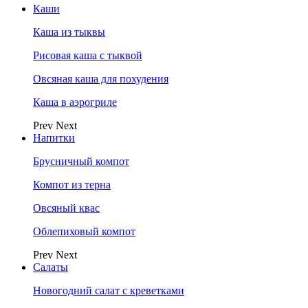
Каши
Каша из тыквы
Рисовая каша с тыквой
Овсяная каша для похудения
Каша в аэрогриле
Prev
Next
Напитки
Брусничный компот
Компот из терна
Овсяный квас
Облепиховый компот
Prev
Next
Салаты
Новогодний салат с креветками