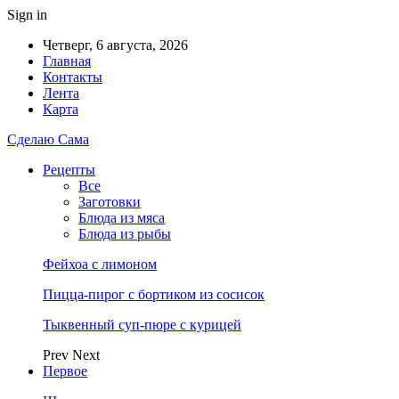
Sign in
Четверг, 6 августа, 2026
Главная
Контакты
Лента
Карта
Сделаю Сама
Рецепты
Все
Заготовки
Блюда из мяса
Блюда из рыбы
Фейхоа с лимоном
Пицца-пирог с бортиком из сосисок
Тыквенный суп-пюре с курицей
Prev
Next
Первое