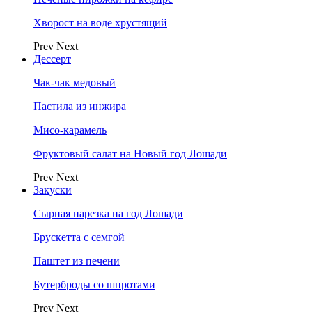
Хворост на воде хрустящий
Prev
Next
Дессерт
Чак-чак медовый
Пастила из инжира
Мисо-карамель
Фруктовый салат на Новый год Лошади
Prev
Next
Закуски
Сырная нарезка на год Лошади
Брускетта с семгой
Паштет из печени
Бутерброды со шпротами
Prev
Next