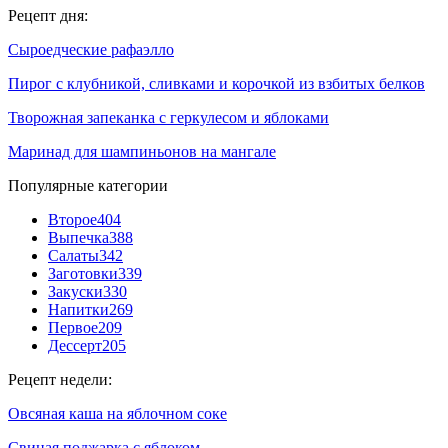
Рецепт дня:
Сыроедческие рафаэлло
Пирог с клубникой, сливками и корочкой из взбитых белков
Творожная запеканка с геркулесом и яблоками
Маринад для шампиньонов на мангале
Популярные категории
Второе
404
Выпечка
388
Салаты
342
Заготовки
339
Закуски
330
Напитки
269
Первое
209
Дессерт
205
Рецепт недели:
Овсяная каша на яблочном соке
Свиная поджарка с яблоком