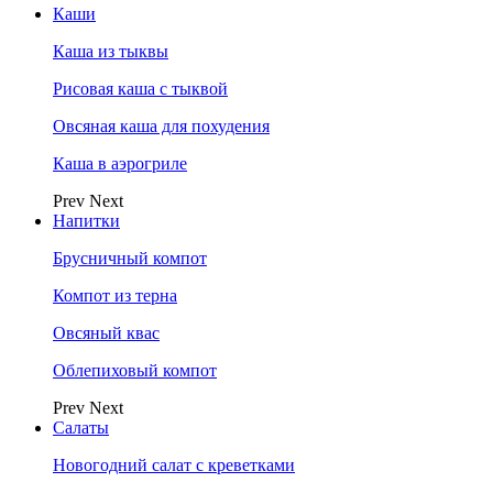
Каши
Каша из тыквы
Рисовая каша с тыквой
Овсяная каша для похудения
Каша в аэрогриле
Prev
Next
Напитки
Брусничный компот
Компот из терна
Овсяный квас
Облепиховый компот
Prev
Next
Салаты
Новогодний салат с креветками