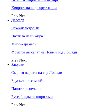
Хворост на воде хрустящий
Prev
Next
Дессерт
Чак-чак медовый
Пастила из инжира
Мисо-карамель
Фруктовый салат на Новый год Лошади
Prev
Next
Закуски
Сырная нарезка на год Лошади
Брускетта с семгой
Паштет из печени
Бутерброды со шпротами
Prev
Next