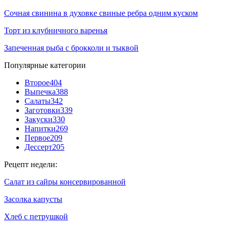
Сочная свинина в духовке свиные ребра одним куском
Торт из клубничного варенья
Запеченная рыба с брокколи и тыквой
Популярные категории
Второе
404
Выпечка
388
Салаты
342
Заготовки
339
Закуски
330
Напитки
269
Первое
209
Дессерт
205
Рецепт недели:
Салат из сайры консервированной
Засолка капусты
Хлеб с петрушкой