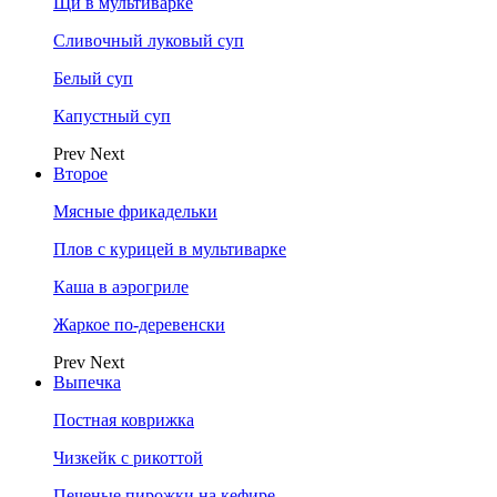
Щи в мультиварке
Сливочный луковый суп
Белый суп
Капустный суп
Prev
Next
Второе
Мясные фрикадельки
Плов с курицей в мультиварке
Каша в аэрогриле
Жаркое по-деревенски
Prev
Next
Выпечка
Постная коврижка
Чизкейк с рикоттой
Печеные пирожки на кефире