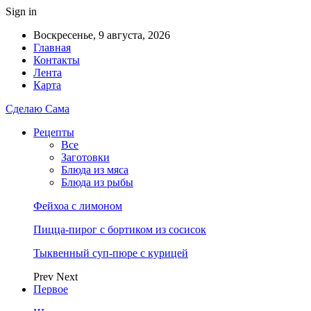
Sign in
Воскресенье, 9 августа, 2026
Главная
Контакты
Лента
Карта
Сделаю Сама
Рецепты
Все
Заготовки
Блюда из мяса
Блюда из рыбы
Фейхоа с лимоном
Пицца-пирог с бортиком из сосисок
Тыквенный суп-пюре с курицей
Prev
Next
Первое