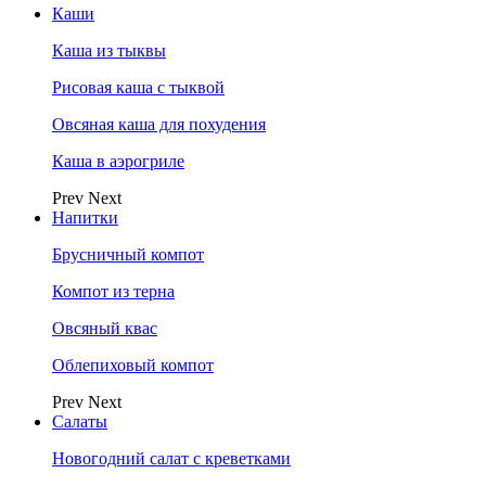
Каши
Каша из тыквы
Рисовая каша с тыквой
Овсяная каша для похудения
Каша в аэрогриле
Prev
Next
Напитки
Брусничный компот
Компот из терна
Овсяный квас
Облепиховый компот
Prev
Next
Салаты
Новогодний салат с креветками