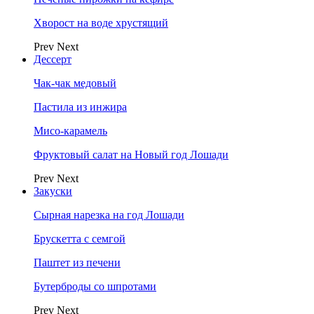
Хворост на воде хрустящий
Prev
Next
Дессерт
Чак-чак медовый
Пастила из инжира
Мисо-карамель
Фруктовый салат на Новый год Лошади
Prev
Next
Закуски
Сырная нарезка на год Лошади
Брускетта с семгой
Паштет из печени
Бутерброды со шпротами
Prev
Next