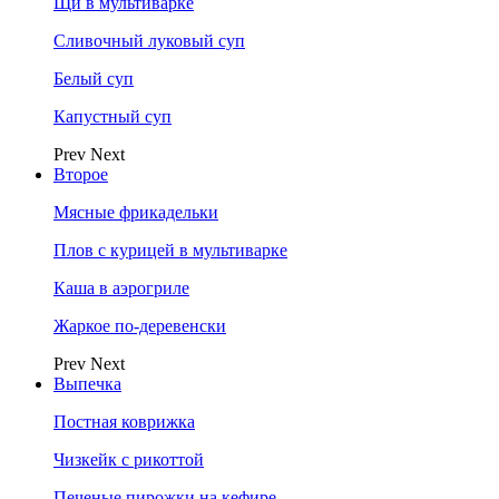
Щи в мультиварке
Сливочный луковый суп
Белый суп
Капустный суп
Prev
Next
Второе
Мясные фрикадельки
Плов с курицей в мультиварке
Каша в аэрогриле
Жаркое по-деревенски
Prev
Next
Выпечка
Постная коврижка
Чизкейк с рикоттой
Печеные пирожки на кефире