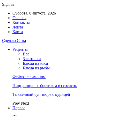
Sign in
Суббота, 8 августа, 2026
Главная
Контакты
Лента
Карта
Сделаю Сама
Рецепты
Все
Заготовки
Блюда из мяса
Блюда из рыбы
Фейхоа с лимоном
Пицца-пирог с бортиком из сосисок
Тыквенный суп-пюре с курицей
Prev
Next
Первое