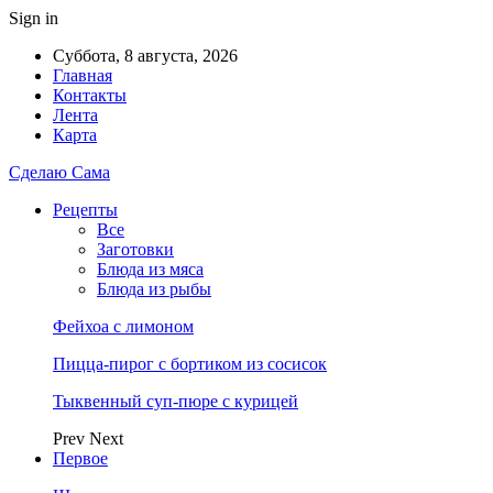
Sign in
Суббота, 8 августа, 2026
Главная
Контакты
Лента
Карта
Сделаю Сама
Рецепты
Все
Заготовки
Блюда из мяса
Блюда из рыбы
Фейхоа с лимоном
Пицца-пирог с бортиком из сосисок
Тыквенный суп-пюре с курицей
Prev
Next
Первое