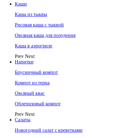
Каши
Каша из тыквы
Рисовая каша с тыквой
Овсяная каша для похудения
Каша в аэрогриле
Prev
Next
Напитки
Брусничный компот
Компот из терна
Овсяный квас
Облепиховый компот
Prev
Next
Салаты
Новогодний салат с креветками