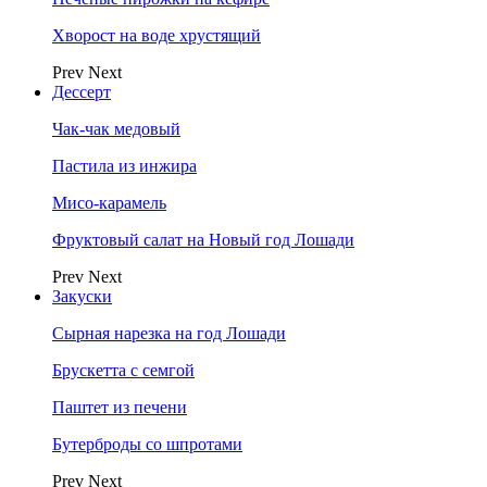
Хворост на воде хрустящий
Prev
Next
Дессерт
Чак-чак медовый
Пастила из инжира
Мисо-карамель
Фруктовый салат на Новый год Лошади
Prev
Next
Закуски
Сырная нарезка на год Лошади
Брускетта с семгой
Паштет из печени
Бутерброды со шпротами
Prev
Next