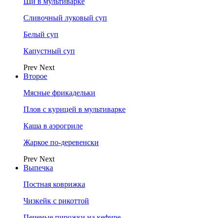
Щи в мультиварке
Сливочный луковый суп
Белый суп
Капустный суп
Prev
Next
Второе
Мясные фрикадельки
Плов с курицей в мультиварке
Каша в аэрогриле
Жаркое по-деревенски
Prev
Next
Выпечка
Постная коврижка
Чизкейк с рикоттой
Печеные пирожки на кефире