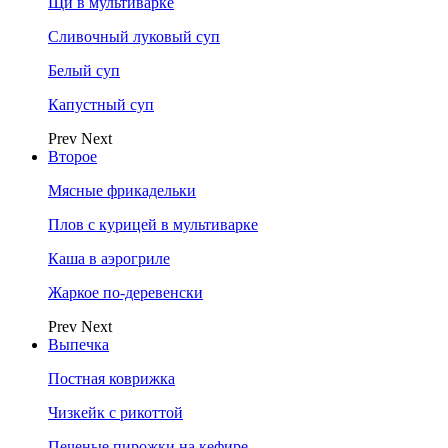
Щи в мультиварке
Сливочный луковый суп
Белый суп
Капустный суп
Prev
Next
Второе
Мясные фрикадельки
Плов с курицей в мультиварке
Каша в аэрогриле
Жаркое по-деревенски
Prev
Next
Выпечка
Постная коврижка
Чизкейк с рикоттой
Печеные пирожки на кефире