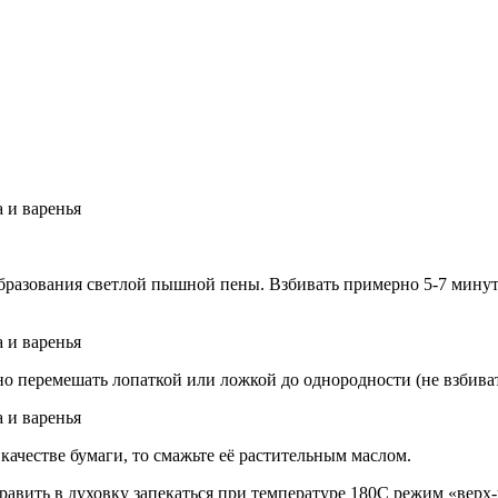
 образования светлой пышной пены. Взбивать примерно 5-7 минут
о перемешать лопаткой или ложкой до однородности (не взбиват
качестве бумаги, то смажьте её растительным маслом.
равить в духовку запекаться при температуре 180С режим «верх