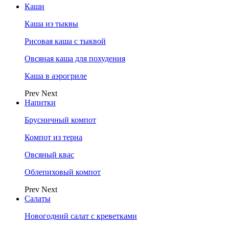
Каши
Каша из тыквы
Рисовая каша с тыквой
Овсяная каша для похудения
Каша в аэрогриле
Prev
Next
Напитки
Брусничный компот
Компот из терна
Овсяный квас
Облепиховый компот
Prev
Next
Салаты
Новогодний салат с креветками