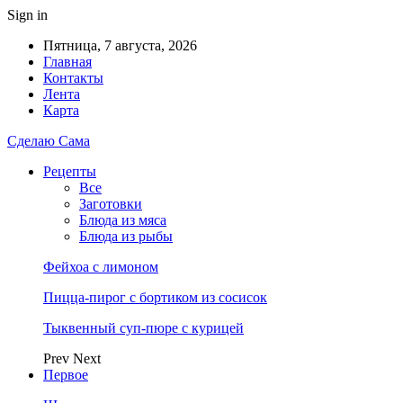
Sign in
Пятница, 7 августа, 2026
Главная
Контакты
Лента
Карта
Сделаю Сама
Рецепты
Все
Заготовки
Блюда из мяса
Блюда из рыбы
Фейхоа с лимоном
Пицца-пирог с бортиком из сосисок
Тыквенный суп-пюре с курицей
Prev
Next
Первое