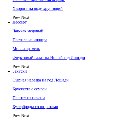
Хворост на воде хрустящий
Prev
Next
Дессерт
Чак-чак медовый
Пастила из инжира
Мисо-карамель
Фруктовый салат на Новый год Лошади
Prev
Next
Закуски
Сырная нарезка на год Лошади
Брускетта с семгой
Паштет из печени
Бутерброды со шпротами
Prev
Next