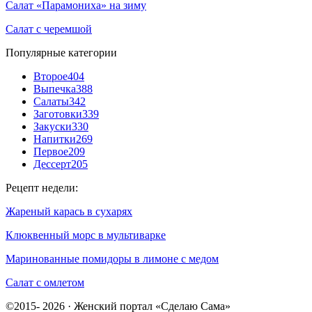
Салат «Парамониха» на зиму
Салат с черемшой
Популярные категории
Второе
404
Выпечка
388
Салаты
342
Заготовки
339
Закуски
330
Напитки
269
Первое
209
Дессерт
205
Рецепт недели:
Жареный карась в сухарях
Клюквенный морс в мультиварке
Маринованные помидоры в лимоне с медом
Салат с омлетом
©2015- 2026 · Женский портал «Сделаю Сама»