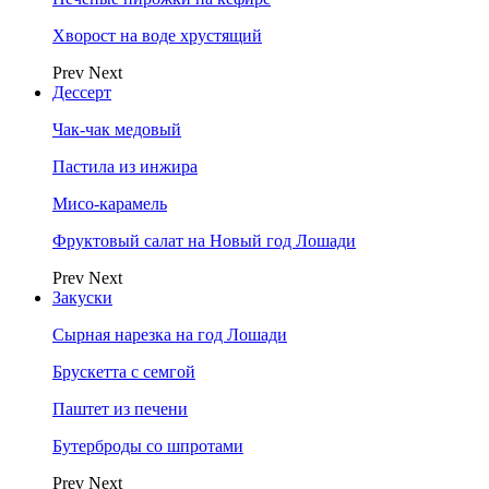
Хворост на воде хрустящий
Prev
Next
Дессерт
Чак-чак медовый
Пастила из инжира
Мисо-карамель
Фруктовый салат на Новый год Лошади
Prev
Next
Закуски
Сырная нарезка на год Лошади
Брускетта с семгой
Паштет из печени
Бутерброды со шпротами
Prev
Next