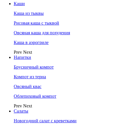
Каши
Каша из тыквы
Рисовая каша с тыквой
Овсяная каша для похудения
Каша в аэрогриле
Prev
Next
Напитки
Брусничный компот
Компот из терна
Овсяный квас
Облепиховый компот
Prev
Next
Салаты
Новогодний салат с креветками