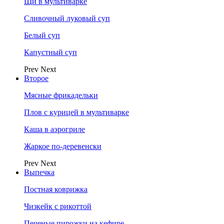
Щи в мультиварке
Сливочный луковый суп
Белый суп
Капустный суп
Prev
Next
Второе
Мясные фрикадельки
Плов с курицей в мультиварке
Каша в аэрогриле
Жаркое по-деревенски
Prev
Next
Выпечка
Постная коврижка
Чизкейк с рикоттой
Печеные пирожки на кефире