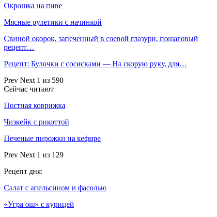
Окрошка на пиве
Мясные рулетики с начинкой
Свиной окорок, запеченный в соевой глазури, пошаговый
рецепт…
Рецепт: Булочки с сосисками — На скорую руку, для…
Prev
Next
1 из 590
Сейчас читают
Постная коврижка
Чизкейк с рикоттой
Печеные пирожки на кефире
Prev
Next
1 из 129
Рецепт дня:
Салат с апельсином и фасолью
«Угра ош» с курицей