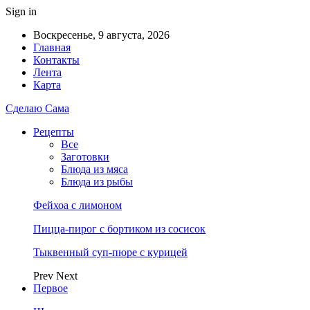
Sign in
Воскресенье, 9 августа, 2026
Главная
Контакты
Лента
Карта
Сделаю Сама
Рецепты
Все
Заготовки
Блюда из мяса
Блюда из рыбы
Фейхоа с лимоном
Пицца-пирог с бортиком из сосисок
Тыквенный суп-пюре с курицей
Prev
Next
Первое