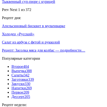
Тыквенный суп-пюре с курицей
Prev
Next
1 из 372
Рецепт дня:
Апельсиновый бисквит в мультиварке
Холодец «Русский»
Салат из арбуза с фетой и рукколой
Рецепт: Засолка мяса для колбас — подробности…
Популярные категории
Второе
404
Выпечка
388
Салаты
342
Заготовки
339
Закуски
330
Напитки
269
Первое
209
Дессерт
205
Рецепт недели: