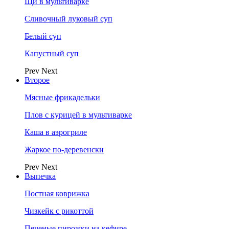
Щи в мультиварке
Сливочный луковый суп
Белый суп
Капустный суп
Prev
Next
Второе
Мясные фрикадельки
Плов с курицей в мультиварке
Каша в аэрогриле
Жаркое по-деревенски
Prev
Next
Выпечка
Постная коврижка
Чизкейк с рикоттой
Печеные пирожки на кефире