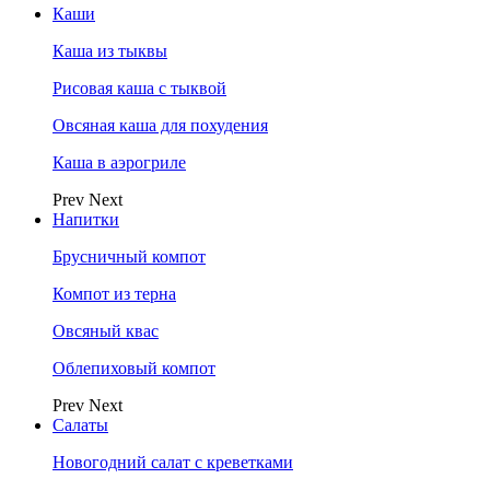
Каши
Каша из тыквы
Рисовая каша с тыквой
Овсяная каша для похудения
Каша в аэрогриле
Prev
Next
Напитки
Брусничный компот
Компот из терна
Овсяный квас
Облепиховый компот
Prev
Next
Салаты
Новогодний салат с креветками