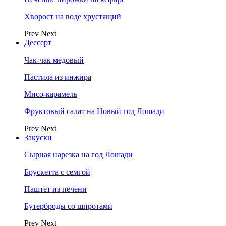
Хворост на воде хрустящий
Prev
Next
Дессерт
Чак-чак медовый
Пастила из инжира
Мисо-карамель
Фруктовый салат на Новый год Лошади
Prev
Next
Закуски
Сырная нарезка на год Лошади
Брускетта с семгой
Паштет из печени
Бутерброды со шпротами
Prev
Next