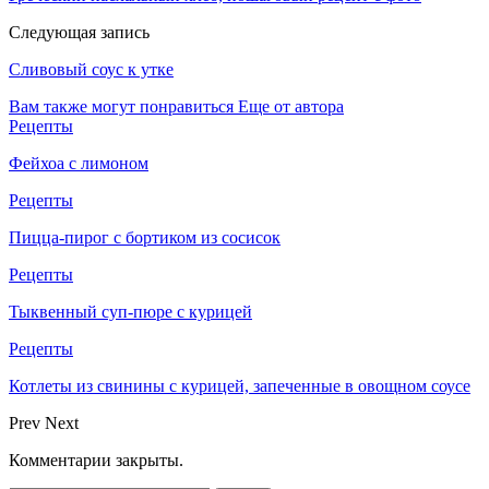
Следующая запись
Cливовый соус к утке
Вам также могут понравиться
Еще от автора
Рецепты
Фейхоа с лимоном
Рецепты
Пицца-пирог с бортиком из сосисок
Рецепты
Тыквенный суп-пюре с курицей
Рецепты
Котлеты из свинины с курицей, запеченные в овощном соусе
Prev
Next
Комментарии закрыты.