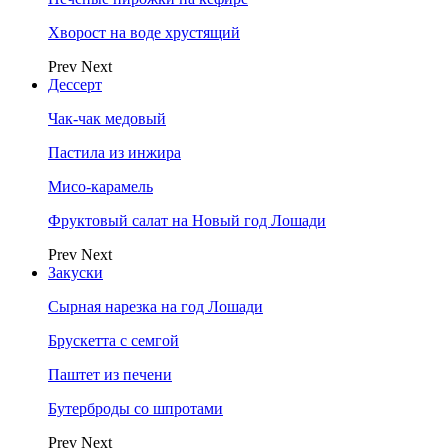
Хворост на воде хрустящий
Prev
Next
Дессерт
Чак-чак медовый
Пастила из инжира
Мисо-карамель
Фруктовый салат на Новый год Лошади
Prev
Next
Закуски
Сырная нарезка на год Лошади
Брускетта с семгой
Паштет из печени
Бутерброды со шпротами
Prev
Next