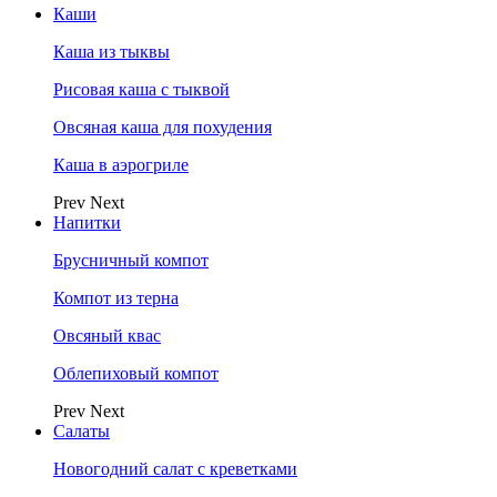
Каши
Каша из тыквы
Рисовая каша с тыквой
Овсяная каша для похудения
Каша в аэрогриле
Prev
Next
Напитки
Брусничный компот
Компот из терна
Овсяный квас
Облепиховый компот
Prev
Next
Салаты
Новогодний салат с креветками