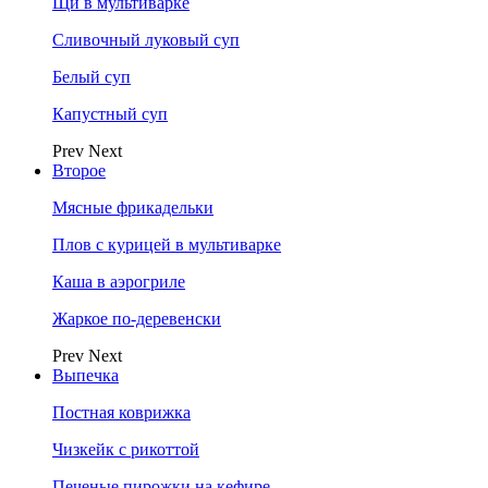
Щи в мультиварке
Сливочный луковый суп
Белый суп
Капустный суп
Prev
Next
Второе
Мясные фрикадельки
Плов с курицей в мультиварке
Каша в аэрогриле
Жаркое по-деревенски
Prev
Next
Выпечка
Постная коврижка
Чизкейк с рикоттой
Печеные пирожки на кефире