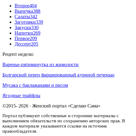
Второе
404
Выпечка
388
Салаты
342
Заготовки
339
Закуски
330
Напитки
269
Первое
209
Дессерт
205
Рецепт недели:
Варенье-пятиминутка из жимолости
Болгарский перец фаршированный куриной печенью
Мусака с баклажанами и рисом
Ягодные трайфлы
©2015- 2026 · Женский портал «Сделаю Сама»
Портал публикуют собственные и сторонние материалы с
выполнением обязательств по сохранению авторских прав. В
каждом материале указываются ссылки на источник
правообладателя.