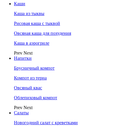
Каши
Каша из тыквы
Рисовая каша с тыквой
Овсяная каша для похудения
Каша в аэрогриле
Prev
Next
Напитки
Брусничный компот
Компот из терна
Овсяный квас
Облепиховый компот
Prev
Next
Салаты
Новогодний салат с креветками