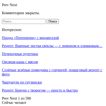
Prev
Next
Комментарии закрыты.
Интересное:
Пицца «Пепперони» с моцареллой
Рецепт: Вареные листья свеклы — с лимоном и оливковым…
Печеночные рулетики
Овсяная каша с мясом
Солёные зелёные помидоры с горчицей, пошаговый рецепт с
фото
Чашушули по грузински
Рецепт: Брауни с творогом — просто и быстро
Prev
Next
1 из 590
Сейчас читают