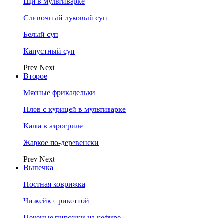
Щи в мультиварке
Сливочный луковый суп
Белый суп
Капустный суп
Prev
Next
Второе
Мясные фрикадельки
Плов с курицей в мультиварке
Каша в аэрогриле
Жаркое по-деревенски
Prev
Next
Выпечка
Постная коврижка
Чизкейк с рикоттой
Печеные пирожки на кефире