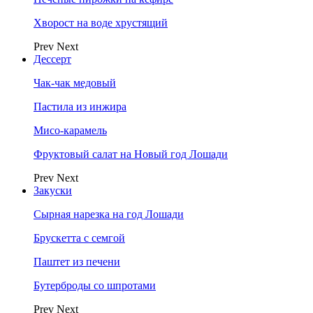
Хворост на воде хрустящий
Prev
Next
Дессерт
Чак-чак медовый
Пастила из инжира
Мисо-карамель
Фруктовый салат на Новый год Лошади
Prev
Next
Закуски
Сырная нарезка на год Лошади
Брускетта с семгой
Паштет из печени
Бутерброды со шпротами
Prev
Next