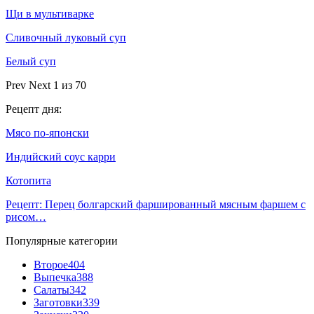
Щи в мультиварке
Сливочный луковый суп
Белый суп
Prev
Next
1 из 70
Рецепт дня:
Мясо по-японски
Индийский соус карри
Котопита
Рецепт: Перец болгарский фаршированный мясным фаршем с
рисом…
Популярные категории
Второе
404
Выпечка
388
Салаты
342
Заготовки
339