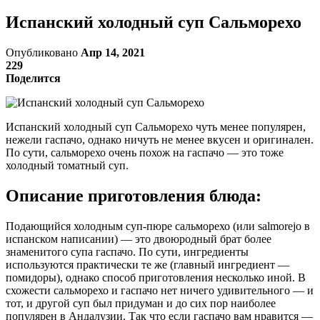
Испанский холодный суп Сальморехо
Опубликовано
Апр 14, 2021
229
Поделится
Испанский холодный суп Сальморехо чуть менее популярен,
нежели гаспачо, однако ничуть не менее вкусен и оригинален.
По сути, сальморехо очень похож на гаспачо — это тоже
холодный томатный суп.
Описание приготовления блюда:
Подающийся холодным суп-пюре сальморехо (или salmorejo в
испанском написании) — это двоюродный брат более
знаменитого супа гаспачо. По сути, ингредиенты
используются практически те же (главный ингредиент —
помидоры), однако способ приготовления несколько иной. В
схожести сальморехо и гаспачо нет ничего удивительного — и
тот, и другой суп был придуман и до сих пор наиболее
популярен в Андалузии. Так что если гаспачо вам нравится —