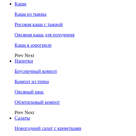
Каши
Каша из тыквы
Рисовая каша с тыквой
Овсяная каша для похудения
Каша в аэрогриле
Prev
Next
Напитки
Брусничный компот
Компот из терна
Овсяный квас
Облепиховый компот
Prev
Next
Салаты
Новогодний салат с креветками