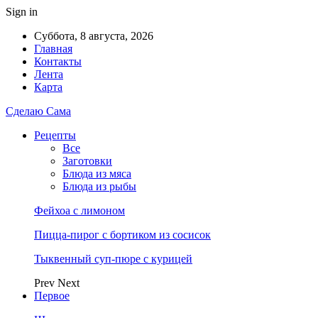
Sign in
Суббота, 8 августа, 2026
Главная
Контакты
Лента
Карта
Сделаю Сама
Рецепты
Все
Заготовки
Блюда из мяса
Блюда из рыбы
Фейхоа с лимоном
Пицца-пирог с бортиком из сосисок
Тыквенный суп-пюре с курицей
Prev
Next
Первое