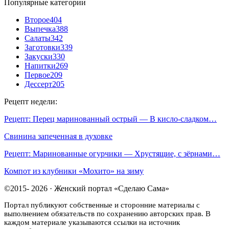
Популярные категории
Второе
404
Выпечка
388
Салаты
342
Заготовки
339
Закуски
330
Напитки
269
Первое
209
Дессерт
205
Рецепт недели:
Рецепт: Перец маринованный острый — В кисло-сладком…
Свинина запеченная в духовке
Рецепт: Маринованные огурчики — Хрустящие, с зёрнами…
Компот из клубники «Мохито» на зиму
©2015- 2026 · Женский портал «Сделаю Сама»
Портал публикуют собственные и сторонние материалы с
выполнением обязательств по сохранению авторских прав. В
каждом материале указываются ссылки на источник