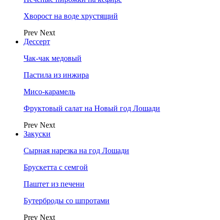
Хворост на воде хрустящий
Prev
Next
Дессерт
Чак-чак медовый
Пастила из инжира
Мисо-карамель
Фруктовый салат на Новый год Лошади
Prev
Next
Закуски
Сырная нарезка на год Лошади
Брускетта с семгой
Паштет из печени
Бутерброды со шпротами
Prev
Next