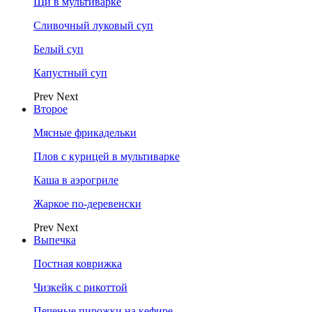
Щи в мультиварке
Сливочный луковый суп
Белый суп
Капустный суп
Prev
Next
Второе
Мясные фрикадельки
Плов с курицей в мультиварке
Каша в аэрогриле
Жаркое по-деревенски
Prev
Next
Выпечка
Постная коврижка
Чизкейк с рикоттой
Печеные пирожки на кефире