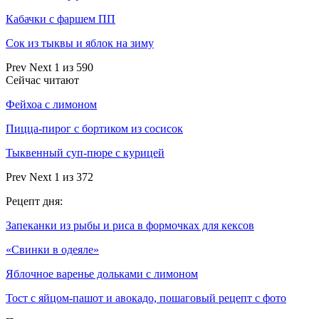
Кабачки с фаршем ПП
Сок из тыквы и яблок на зиму
Prev
Next
1 из 590
Сейчас читают
Фейхоа с лимоном
Пицца-пирог с бортиком из сосисок
Тыквенный суп-пюре с курицей
Prev
Next
1 из 372
Рецепт дня:
Запеканки из рыбы и риса в формочках для кексов
«Свинки в одеяле»
Яблочное варенье дольками с лимоном
Тост с яйцом-пашот и авокадо, пошаговый рецепт с фото