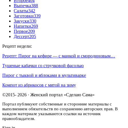
Второе
404
Выпечка
388
Салаты
342
Заготовки
339
Закуски
330
Напитки
269
Первое
209
Дессерт
205
Рецепт недели:
Рецепт: Пирог на кефире — с манкой и смородиновым…
Тушеные кабачки со стручковой фасолью
Пирог с тыквой и яблоками в мультиварке
Компот из абрикосов с мятой на зиму
©2015- 2026 · Женский портал «Сделаю Сама»
Портал публикуют собственные и сторонние материалы с
выполнением обязательств по сохранению авторских прав. В
каждом материале указываются ссылки на источник
правообладателя.
Sign in