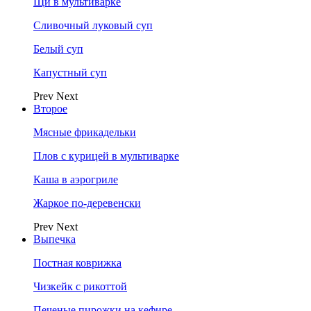
Щи в мультиварке
Сливочный луковый суп
Белый суп
Капустный суп
Prev
Next
Второе
Мясные фрикадельки
Плов с курицей в мультиварке
Каша в аэрогриле
Жаркое по-деревенски
Prev
Next
Выпечка
Постная коврижка
Чизкейк с рикоттой
Печеные пирожки на кефире