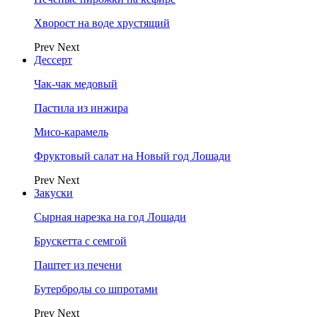
Хворост на воде хрустящий
Prev
Next
Дессерт
Чак-чак медовый
Пастила из инжира
Мисо-карамель
Фруктовый салат на Новый год Лошади
Prev
Next
Закуски
Сырная нарезка на год Лошади
Брускетта с семгой
Паштет из печени
Бутерброды со шпротами
Prev
Next