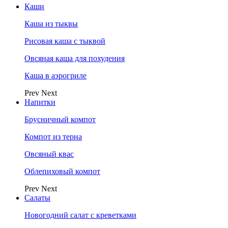
Каши
Каша из тыквы
Рисовая каша с тыквой
Овсяная каша для похудения
Каша в аэрогриле
Prev
Next
Напитки
Брусничный компот
Компот из терна
Овсяный квас
Облепиховый компот
Prev
Next
Салаты
Новогодний салат с креветками