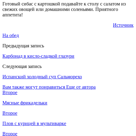
Готовый сибас с картошкой подавайте к столу с салатом из
свежих овощей или домашними соленьями. Приятного
аппетита!
Источник
На обед
Предыдущая запись
Карбонад в кисло-сладкой глазури
Следующая запись
Испанский холодный суп Сальморехо
Вам также могут понравиться
Еще от автора
Второе
Мясные фрикадельки
Второе
Плов с курицей в мультиварке
Второе