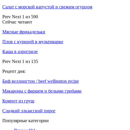
Салат с морской капустой и свежим огурцом
Prev
Next
1 из 590
Сейчас читают
Мясные фрикадельки
Плов с курицей в мультиварке
Каша в аэрогриле
Prev
Next
1 из 135
Рецепт дня:
Биф веллингтон / beef wellington recipe
Макароны с фаршем и белыми грибами
Компот из груш
Сладкий эльзасский пирог
Популярные категории