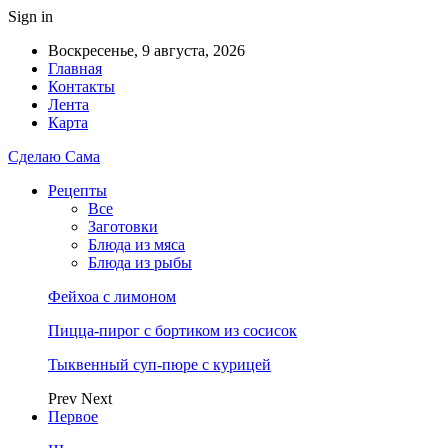
Sign in
Воскресенье, 9 августа, 2026
Главная
Контакты
Лента
Карта
Сделаю Сама
Рецепты
Все
Заготовки
Блюда из мяса
Блюда из рыбы
Фейхоа с лимоном
Пицца-пирог с бортиком из сосисок
Тыквенный суп-пюре с курицей
Prev
Next
Первое