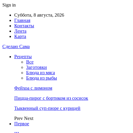
Sign in
Суббота, 8 августа, 2026
Главная
Контакты
Лента
Карта
Сделаю Сама
Рецепты
Все
Заготовки
Блюда из мяса
Блюда из рыбы
Фейхоа с лимоном
Пицца-пирог с бортиком из сосисок
Тыквенный суп-пюре с курицей
Prev
Next
Первое