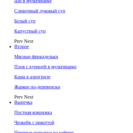
Щи в мультиварке
Сливочный луковый суп
Белый суп
Капустный суп
Prev
Next
Второе
Мясные фрикадельки
Плов с курицей в мультиварке
Каша в аэрогриле
Жаркое по-деревенски
Prev
Next
Выпечка
Постная коврижка
Чизкейк с рикоттой
Печеные пирожки на кефире