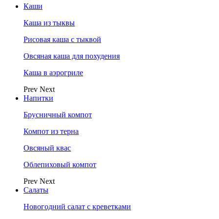
Каши
Каша из тыквы
Рисовая каша с тыквой
Овсяная каша для похудения
Каша в аэрогриле
Prev
Next
Напитки
Брусничный компот
Компот из терна
Овсяный квас
Облепиховый компот
Prev
Next
Салаты
Новогодний салат с креветками