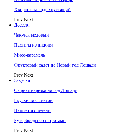
Хворост на воде хрустящий
Prev
Next
Дессерт
Чак-чак медовый
Пастила из инжира
Мисо-карамель
Фруктовый салат на Новый год Лошади
Prev
Next
Закуски
Сырная нарезка на год Лошади
Брускетта с семгой
Паштет из печени
Бутерброды со шпротами
Prev
Next