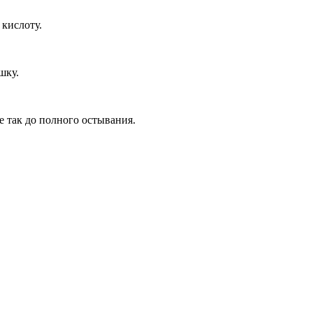
 кислоту.
шку.
е так до полного остывания.