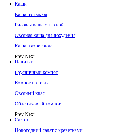
Каши
Каша из тыквы
Рисовая каша с тыквой
Овсяная каша для похудения
Каша в аэрогриле
Prev
Next
Напитки
Брусничный компот
Компот из терна
Овсяный квас
Облепиховый компот
Prev
Next
Салаты
Новогодний салат с креветками