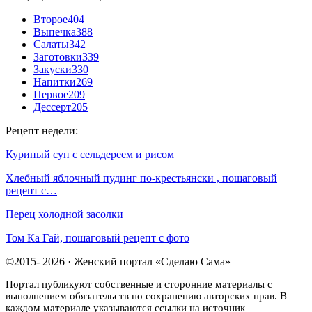
Второе
404
Выпечка
388
Салаты
342
Заготовки
339
Закуски
330
Напитки
269
Первое
209
Дессерт
205
Рецепт недели:
Куриный суп с сельдереем и рисом
Хлебный яблочный пудинг по-крестьянски , пошаговый
рецепт с…
Перец холодной засолки
Том Ка Гай, пошаговый рецепт с фото
©2015- 2026 · Женский портал «Сделаю Сама»
Портал публикуют собственные и сторонние материалы с
выполнением обязательств по сохранению авторских прав. В
каждом материале указываются ссылки на источник