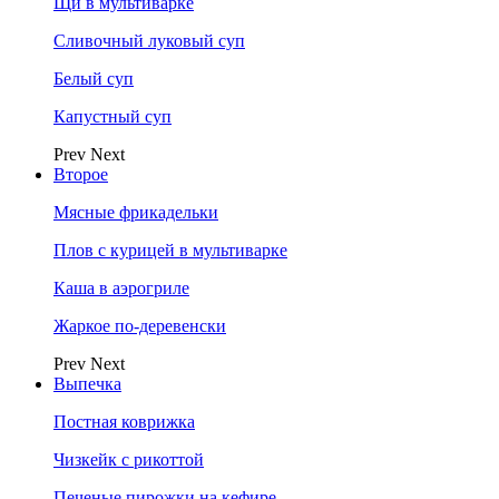
Щи в мультиварке
Сливочный луковый суп
Белый суп
Капустный суп
Prev
Next
Второе
Мясные фрикадельки
Плов с курицей в мультиварке
Каша в аэрогриле
Жаркое по-деревенски
Prev
Next
Выпечка
Постная коврижка
Чизкейк с рикоттой
Печеные пирожки на кефире