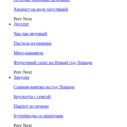
Хворост на воде хрустящий
Prev
Next
Дессерт
Чак-чак медовый
Пастила из инжира
Мисо-карамель
Фруктовый салат на Новый год Лошади
Prev
Next
Закуски
Сырная нарезка на год Лошади
Брускетта с семгой
Паштет из печени
Бутерброды со шпротами
Prev
Next