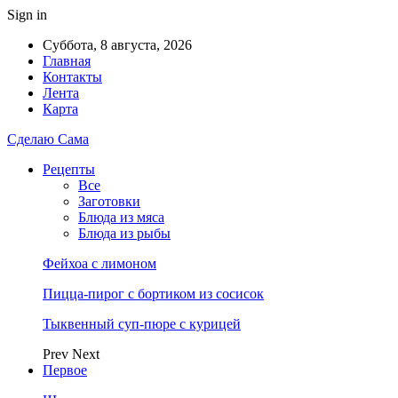
Sign in
Суббота, 8 августа, 2026
Главная
Контакты
Лента
Карта
Сделаю Сама
Рецепты
Все
Заготовки
Блюда из мяса
Блюда из рыбы
Фейхоа с лимоном
Пицца-пирог с бортиком из сосисок
Тыквенный суп-пюре с курицей
Prev
Next
Первое