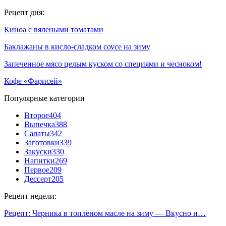
Рецепт дня:
Киноа с вялеными томатами
Баклажаны в кисло-сладком соусе на зиму
Запеченное мясо целым куском со специями и чесноком!
Кофе «Фарисей»
Популярные категории
Второе
404
Выпечка
388
Салаты
342
Заготовки
339
Закуски
330
Напитки
269
Первое
209
Дессерт
205
Рецепт недели:
Рецепт: Черника в топленом масле на зиму — Вкусно и…