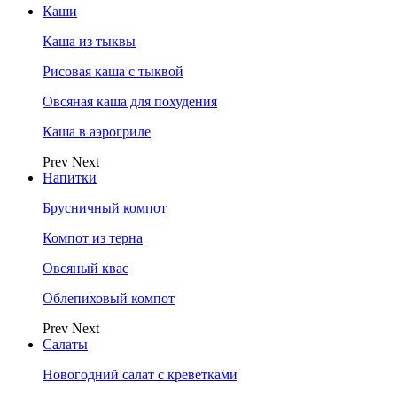
Каши
Каша из тыквы
Рисовая каша с тыквой
Овсяная каша для похудения
Каша в аэрогриле
Prev
Next
Напитки
Брусничный компот
Компот из терна
Овсяный квас
Облепиховый компот
Prev
Next
Салаты
Новогодний салат с креветками