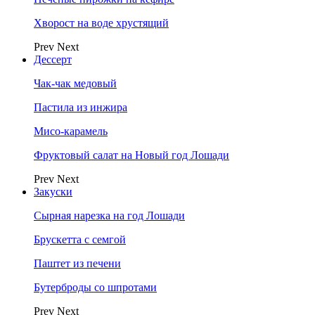
Хворост на воде хрустящий
Prev
Next
Дессерт
Чак-чак медовый
Пастила из инжира
Мисо-карамель
Фруктовый салат на Новый год Лошади
Prev
Next
Закуски
Сырная нарезка на год Лошади
Брускетта с семгой
Паштет из печени
Бутерброды со шпротами
Prev
Next