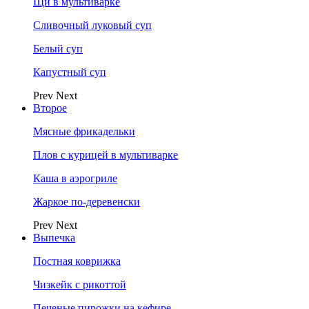
Щи в мультиварке
Сливочный луковый суп
Белый суп
Капустный суп
Prev
Next
Второе
Мясные фрикадельки
Плов с курицей в мультиварке
Каша в аэрогриле
Жаркое по-деревенски
Prev
Next
Выпечка
Постная коврижка
Чизкейк с рикоттой
Печеные пирожки на кефире