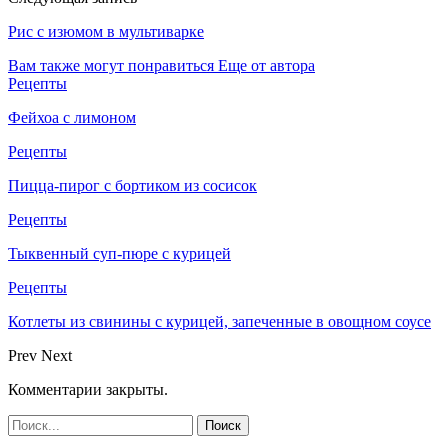
Рис с изюмом в мультиварке
Вам также могут понравиться
Еще от автора
Рецепты
Фейхоа с лимоном
Рецепты
Пицца-пирог с бортиком из сосисок
Рецепты
Тыквенный суп-пюре с курицей
Рецепты
Котлеты из свинины с курицей, запеченные в овощном соусе
Prev
Next
Комментарии закрыты.