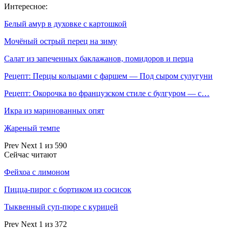
Интересное:
Белый амур в духовке с картошкой
Мочёный острый перец на зиму
Салат из запеченных баклажанов, помидоров и перца
Рецепт: Перцы кольцами с фаршем — Под сыром сулугуни
Рецепт: Окорочка во французском стиле с булгуром — с…
Икра из маринованных опят
Жареный темпе
Prev
Next
1 из 590
Сейчас читают
Фейхоа с лимоном
Пицца-пирог с бортиком из сосисок
Тыквенный суп-пюре с курицей
Prev
Next
1 из 372