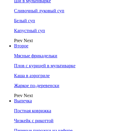
Щи в мультиварке
Сливочный луковый суп
Белый суп
Капустный суп
Prev
Next
Второе
Мясные фрикадельки
Плов с курицей в мультиварке
Каша в аэрогриле
Жаркое по-деревенски
Prev
Next
Выпечка
Постная коврижка
Чизкейк с рикоттой
Печеные пирожки на кефире