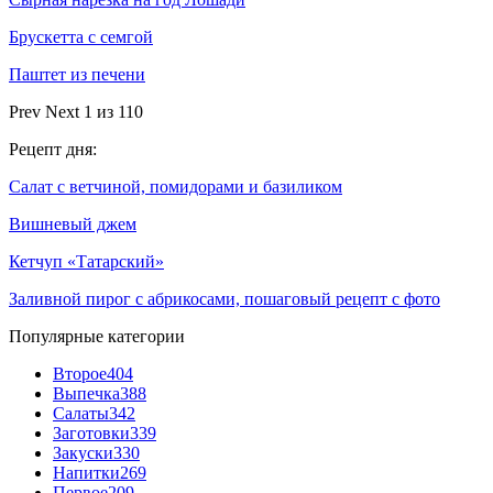
Брускетта с семгой
Паштет из печени
Prev
Next
1 из 110
Рецепт дня:
Салат с ветчиной, помидорами и базиликом
Вишневый джем
Кетчуп «Татарский»
Заливной пирог с абрикосами, пошаговый рецепт с фото
Популярные категории
Второе
404
Выпечка
388
Салаты
342
Заготовки
339
Закуски
330
Напитки
269
Первое
209