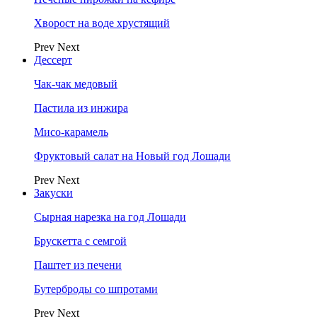
Хворост на воде хрустящий
Prev
Next
Дессерт
Чак-чак медовый
Пастила из инжира
Мисо-карамель
Фруктовый салат на Новый год Лошади
Prev
Next
Закуски
Сырная нарезка на год Лошади
Брускетта с семгой
Паштет из печени
Бутерброды со шпротами
Prev
Next