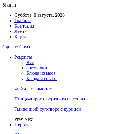
Sign in
Суббота, 8 августа, 2026
Главная
Контакты
Лента
Карта
Сделаю Сама
Рецепты
Все
Заготовки
Блюда из мяса
Блюда из рыбы
Фейхоа с лимоном
Пицца-пирог с бортиком из сосисок
Тыквенный суп-пюре с курицей
Prev
Next
Первое