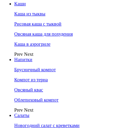
Каши
Каша из тыквы
Рисовая каша с тыквой
Овсяная каша для похудения
Каша в аэрогриле
Prev
Next
Напитки
Брусничный компот
Компот из терна
Овсяный квас
Облепиховый компот
Prev
Next
Салаты
Новогодний салат с креветками