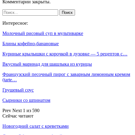
Комментарии закрыты.
Интересное:
Молочный рисовый суп в мультиварке
Блины кофейно-банановые
Куриные крылышки с корочкой в духовке — 5 рецептов с…
Вкусный маринад для шашлыка из курицы
Французский песочный пирог с заварным лимонным кремом
(tarte…
Грушевый соус
Сырники со шпинатом
Prev
Next
1 из 590
Сейчас читают
Новогодний салат с креветками