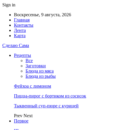
Sign in
Воскресенье, 9 августа, 2026
Главная
Контакты
Лента
Карта
Сделаю Сама
Рецепты
Все
Заготовки
Блюда из мяса
Блюда из рыбы
Фейхоа с лимоном
Пицца-пирог с бортиком из сосисок
Тыквенный суп-пюре с курицей
Prev
Next
Первое