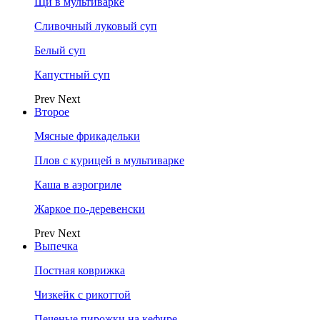
Щи в мультиварке
Сливочный луковый суп
Белый суп
Капустный суп
Prev
Next
Второе
Мясные фрикадельки
Плов с курицей в мультиварке
Каша в аэрогриле
Жаркое по-деревенски
Prev
Next
Выпечка
Постная коврижка
Чизкейк с рикоттой
Печеные пирожки на кефире