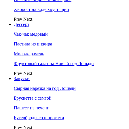
Хворост на воде хрустящий
Prev
Next
Дессерт
Чак-чак медовый
Пастила из инжира
Мисо-карамель
Фруктовый салат на Новый год Лошади
Prev
Next
Закуски
Сырная нарезка на год Лошади
Брускетта с семгой
Паштет из печени
Бутерброды со шпротами
Prev
Next