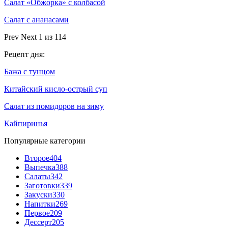
Салат «Обжорка» с колбасой
Салат с ананасами
Prev
Next
1 из 114
Рецепт дня:
Бажа с тунцом
Китайский кисло-острый суп
Салат из помидоров на зиму
Кайпиринья
Популярные категории
Второе
404
Выпечка
388
Салаты
342
Заготовки
339
Закуски
330
Напитки
269
Первое
209
Дессерт
205