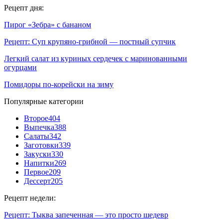
Рецепт дня:
Пирог «Зебра» с бананом
Рецепт: Суп крупяно-грибной — постный супчик
Легкий салат из куриных сердечек с маринованными
огурцами
Помидоры по-корейски на зиму
Популярные категории
Второе
404
Выпечка
388
Салаты
342
Заготовки
339
Закуски
330
Напитки
269
Первое
209
Дессерт
205
Рецепт недели:
Рецепт: Тыква запеченная — это просто шедевр