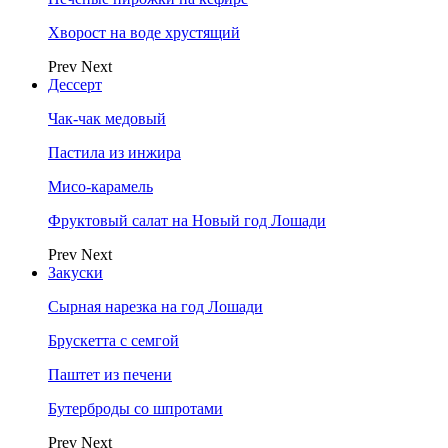
Хворост на воде хрустящий
Prev
Next
Дессерт
Чак-чак медовый
Пастила из инжира
Мисо-карамель
Фруктовый салат на Новый год Лошади
Prev
Next
Закуски
Сырная нарезка на год Лошади
Брускетта с семгой
Паштет из печени
Бутерброды со шпротами
Prev
Next