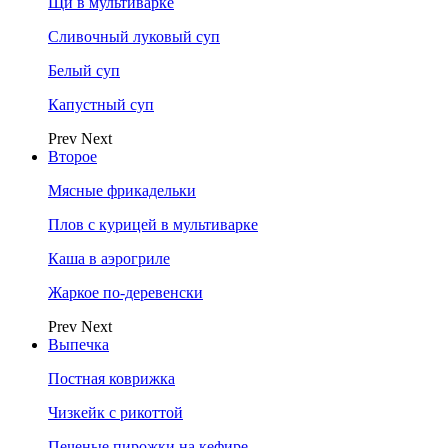
Щи в мультиварке
Сливочный луковый суп
Белый суп
Капустный суп
Prev
Next
Второе
Мясные фрикадельки
Плов с курицей в мультиварке
Каша в аэрогриле
Жаркое по-деревенски
Prev
Next
Выпечка
Постная коврижка
Чизкейк с рикоттой
Печеные пирожки на кефире