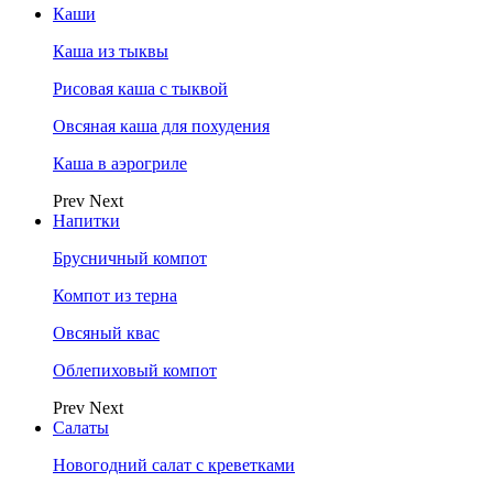
Каши
Каша из тыквы
Рисовая каша с тыквой
Овсяная каша для похудения
Каша в аэрогриле
Prev
Next
Напитки
Брусничный компот
Компот из терна
Овсяный квас
Облепиховый компот
Prev
Next
Салаты
Новогодний салат с креветками