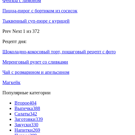
Фейхоа с лимоном
Пицца-пирог с бортиком из сосисок
Тыквенный суп-пюре с курицей
Prev
Next
1 из 372
Рецепт дня:
Шоколадно-кокосовый торт, пошаговый рецепт с фото
Меренговый рулет со сливками
Чай с розмарином и апельсином
Магкейк
Популярные категории
Второе
404
Выпечка
388
Салаты
342
Заготовки
339
Закуски
330
Напитки
269