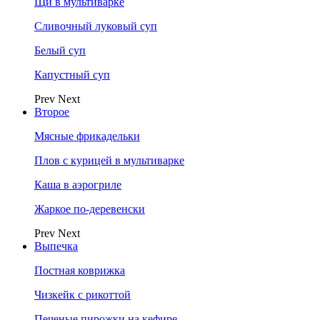
Щи в мультиварке
Сливочный луковый суп
Белый суп
Капустный суп
Prev
Next
Второе
Мясные фрикадельки
Плов с курицей в мультиварке
Каша в аэрогриле
Жаркое по-деревенски
Prev
Next
Выпечка
Постная коврижка
Чизкейк с рикоттой
Печеные пирожки на кефире