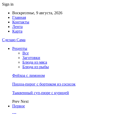
Sign in
Воскресенье, 9 августа, 2026
Главная
Контакты
Лента
Карта
Сделаю Сама
Рецепты
Все
Заготовки
Блюда из мяса
Блюда из рыбы
Фейхоа с лимоном
Пицца-пирог с бортиком из сосисок
Тыквенный суп-пюре с курицей
Prev
Next
Первое