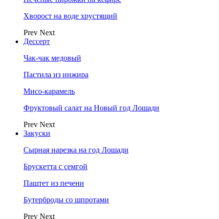
Хворост на воде хрустящий
Prev
Next
Дессерт
Чак-чак медовый
Пастила из инжира
Мисо-карамель
Фруктовый салат на Новый год Лошади
Prev
Next
Закуски
Сырная нарезка на год Лошади
Брускетта с семгой
Паштет из печени
Бутерброды со шпротами
Prev
Next