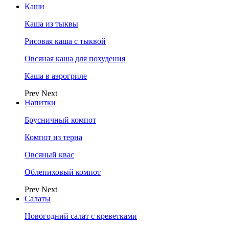
Каши
Каша из тыквы
Рисовая каша с тыквой
Овсяная каша для похудения
Каша в аэрогриле
Prev
Next
Напитки
Брусничный компот
Компот из терна
Овсяный квас
Облепиховый компот
Prev
Next
Салаты
Новогодний салат с креветками