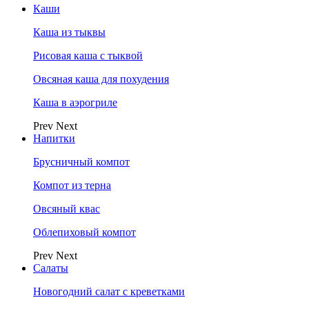
Каши
Каша из тыквы
Рисовая каша с тыквой
Овсяная каша для похудения
Каша в аэрогриле
Prev
Next
Напитки
Брусничный компот
Компот из терна
Овсяный квас
Облепиховый компот
Prev
Next
Салаты
Новогодний салат с креветками