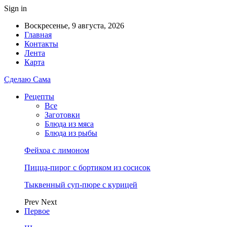
Sign in
Воскресенье, 9 августа, 2026
Главная
Контакты
Лента
Карта
Сделаю Сама
Рецепты
Все
Заготовки
Блюда из мяса
Блюда из рыбы
Фейхоа с лимоном
Пицца-пирог с бортиком из сосисок
Тыквенный суп-пюре с курицей
Prev
Next
Первое