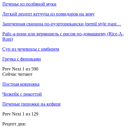
Печенье из полбяной муки
Легкий рецепт кетчупа из помидоров на зиму
Запеченная свинина по-пуэрторикански (pernil style roast…
Райс-а-рони или вермишель с рисом по-домашнему (Rice-A-
Roni)
Суп из чечевицы с имбирем
Гречка с финиками
Prev
Next
1 из 590
Сейчас читают
Постная коврижка
Чизкейк с рикоттой
Печеные пирожки на кефире
Prev
Next
1 из 129
Рецепт дня: