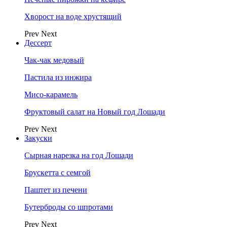
Хворост на воде хрустящий
Prev
Next
Дессерт
Чак-чак медовый
Пастила из инжира
Мисо-карамель
Фруктовый салат на Новый год Лошади
Prev
Next
Закуски
Сырная нарезка на год Лошади
Брускетта с семгой
Паштет из печени
Бутерброды со шпротами
Prev
Next