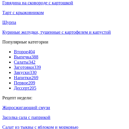
Говядина на сковороде с картошкой
Тарт с крыжовником
Шурпа
Куриные желудки, тушенные с картофелем и капустой
Популярные категории
Второе
404
Выпечка
388
Салаты
342
Заготовки
339
Закуски
330
Напитки
269
Первое
209
Дессерт
205
Рецепт недели:
Жиросжигающий смузи
Засолка сала с паприкой
Салат из тыквы с яблоком и морковью