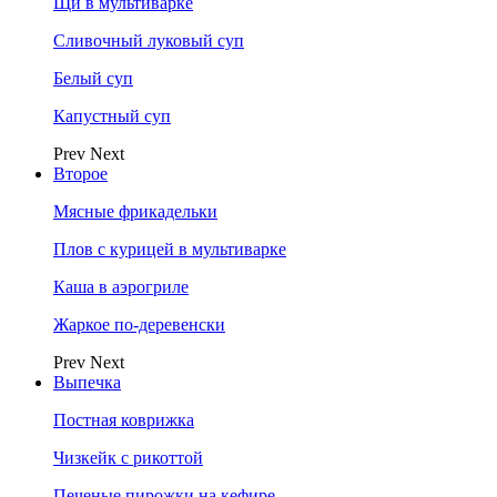
Щи в мультиварке
Сливочный луковый суп
Белый суп
Капустный суп
Prev
Next
Второе
Мясные фрикадельки
Плов с курицей в мультиварке
Каша в аэрогриле
Жаркое по-деревенски
Prev
Next
Выпечка
Постная коврижка
Чизкейк с рикоттой
Печеные пирожки на кефире