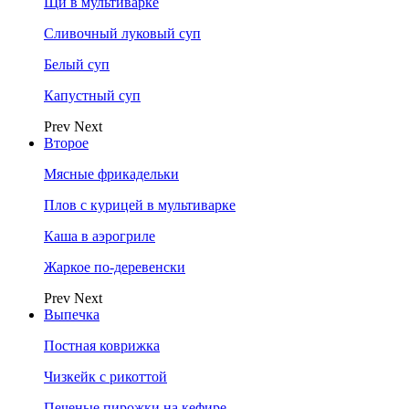
Щи в мультиварке
Сливочный луковый суп
Белый суп
Капустный суп
Prev
Next
Второе
Мясные фрикадельки
Плов с курицей в мультиварке
Каша в аэрогриле
Жаркое по-деревенски
Prev
Next
Выпечка
Постная коврижка
Чизкейк с рикоттой
Печеные пирожки на кефире