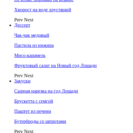
Хворост на воде хрустящий
Prev
Next
Дессерт
Чак-чак медовый
Пастила из инжира
Мисо-карамель
Фруктовый салат на Новый год Лошади
Prev
Next
Закуски
Сырная нарезка на год Лошади
Брускетта с семгой
Паштет из печени
Бутерброды со шпротами
Prev
Next