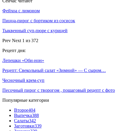
Сейчас читают
Фейхоа с лимоном
Пицца-пирог с бортиком из сосисок
Тыквенный суп-пюре с курицей
Prev
Next
1 из 372
Рецепт дня:
Лепешки «Оби-нон»
Рецепт: Свекольный салат «Зимний» — С сыром…
Чесночный крем-суп
Песочный пирог с творогом , пошаговый рецепт с фото
Популярные категории
Второе
404
Выпечка
388
Салаты
342
Заготовки
339