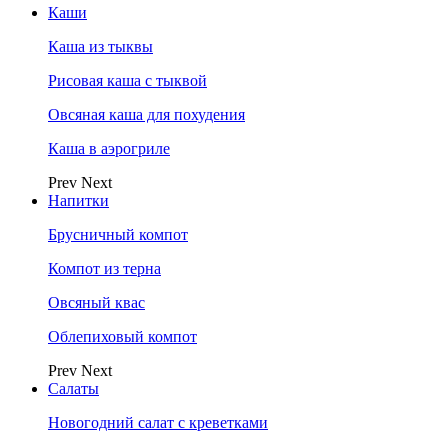
Каши
Каша из тыквы
Рисовая каша с тыквой
Овсяная каша для похудения
Каша в аэрогриле
Prev
Next
Напитки
Брусничный компот
Компот из терна
Овсяный квас
Облепиховый компот
Prev
Next
Салаты
Новогодний салат с креветками