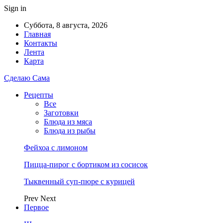
Sign in
Суббота, 8 августа, 2026
Главная
Контакты
Лента
Карта
Сделаю Сама
Рецепты
Все
Заготовки
Блюда из мяса
Блюда из рыбы
Фейхоа с лимоном
Пицца-пирог с бортиком из сосисок
Тыквенный суп-пюре с курицей
Prev
Next
Первое