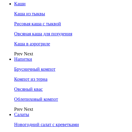
Каши
Каша из тыквы
Рисовая каша с тыквой
Овсяная каша для похудения
Каша в аэрогриле
Prev
Next
Напитки
Брусничный компот
Компот из терна
Овсяный квас
Облепиховый компот
Prev
Next
Салаты
Новогодний салат с креветками