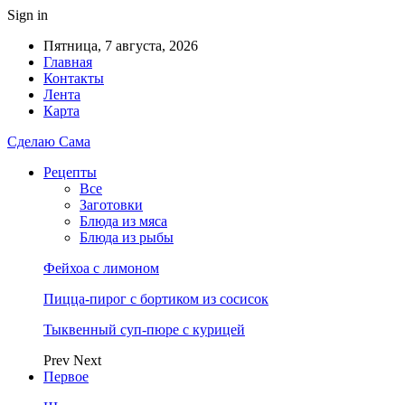
Sign in
Пятница, 7 августа, 2026
Главная
Контакты
Лента
Карта
Сделаю Сама
Рецепты
Все
Заготовки
Блюда из мяса
Блюда из рыбы
Фейхоа с лимоном
Пицца-пирог с бортиком из сосисок
Тыквенный суп-пюре с курицей
Prev
Next
Первое