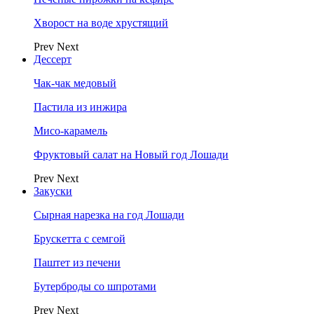
Хворост на воде хрустящий
Prev
Next
Дессерт
Чак-чак медовый
Пастила из инжира
Мисо-карамель
Фруктовый салат на Новый год Лошади
Prev
Next
Закуски
Сырная нарезка на год Лошади
Брускетта с семгой
Паштет из печени
Бутерброды со шпротами
Prev
Next