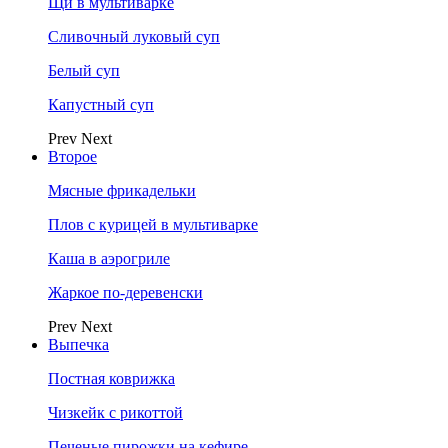
Щи в мультиварке
Сливочный луковый суп
Белый суп
Капустный суп
Prev
Next
Второе
Мясные фрикадельки
Плов с курицей в мультиварке
Каша в аэрогриле
Жаркое по-деревенски
Prev
Next
Выпечка
Постная коврижка
Чизкейк с рикоттой
Печеные пирожки на кефире