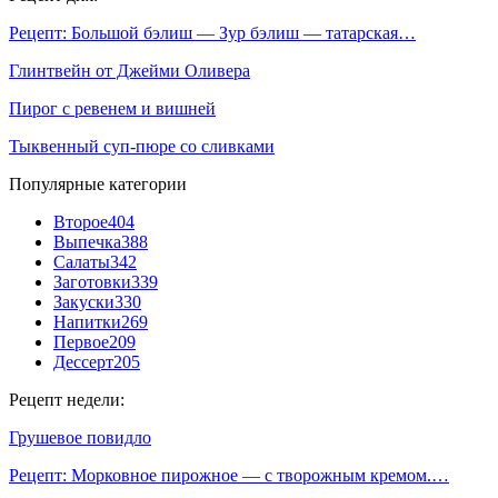
Рецепт: Большой бэлиш — Зур бэлиш — татарская…
Глинтвейн от Джейми Оливера
Пирог с ревенем и вишней
Тыквенный суп-пюре со сливками
Популярные категории
Второе
404
Выпечка
388
Салаты
342
Заготовки
339
Закуски
330
Напитки
269
Первое
209
Дессерт
205
Рецепт недели:
Грушевое повидло
Рецепт: Морковное пирожное — с творожным кремом.…