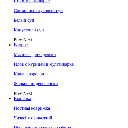
Щи в мультиварке
Сливочный луковый суп
Белый суп
Капустный суп
Prev
Next
Второе
Мясные фрикадельки
Плов с курицей в мультиварке
Каша в аэрогриле
Жаркое по-деревенски
Prev
Next
Выпечка
Постная коврижка
Чизкейк с рикоттой
Печеные пирожки на кефире