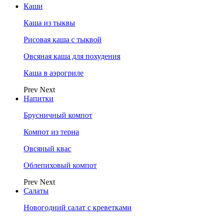
Каши
Каша из тыквы
Рисовая каша с тыквой
Овсяная каша для похудения
Каша в аэрогриле
Prev
Next
Напитки
Брусничный компот
Компот из терна
Овсяный квас
Облепиховый компот
Prev
Next
Салаты
Новогодний салат с креветками