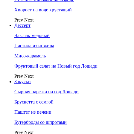
Хворост на воде хрустящий
Prev
Next
Дессерт
Чак-чак медовый
Пастила из инжира
Мисо-карамель
Фруктовый салат на Новый год Лошади
Prev
Next
Закуски
Сырная нарезка на год Лошади
Брускетта с семгой
Паштет из печени
Бутерброды со шпротами
Prev
Next