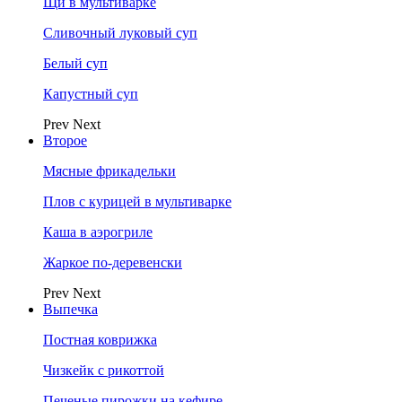
Щи в мультиварке
Сливочный луковый суп
Белый суп
Капустный суп
Prev
Next
Второе
Мясные фрикадельки
Плов с курицей в мультиварке
Каша в аэрогриле
Жаркое по-деревенски
Prev
Next
Выпечка
Постная коврижка
Чизкейк с рикоттой
Печеные пирожки на кефире