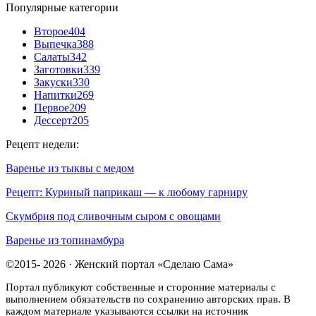
Популярные категории
Второе
404
Выпечка
388
Салаты
342
Заготовки
339
Закуски
330
Напитки
269
Первое
209
Дессерт
205
Рецепт недели:
Варенье из тыквы с медом
Рецепт: Куриный паприкаш — к любому гарниру
Скумбрия под сливочным сыром с овощами
Варенье из топинамбура
©2015- 2026 · Женский портал «Сделаю Сама»
Портал публикуют собственные и сторонние материалы с
выполнением обязательств по сохранению авторских прав. В
каждом материале указываются ссылки на источник