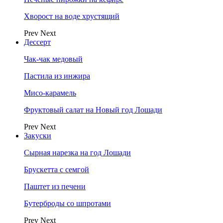
Хворост на воде хрустящий
Prev
Next
Дессерт
Чак-чак медовый
Пастила из инжира
Мисо-карамель
Фруктовый салат на Новый год Лошади
Prev
Next
Закуски
Сырная нарезка на год Лошади
Брускетта с семгой
Паштет из печени
Бутерброды со шпротами
Prev
Next