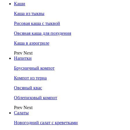
Каши
Каша из тыквы
Рисовая каша с тыквой
Овсяная каша для похудения
Каша в аэрогриле
Prev
Next
Напитки
Брусничный компот
Компот из терна
Овсяный квас
Облепиховый компот
Prev
Next
Салаты
Новогодний салат с креветками