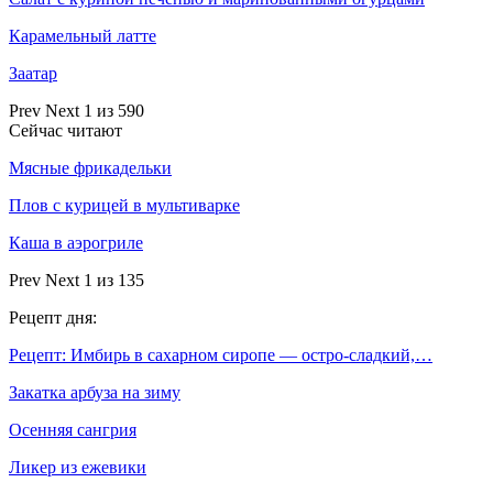
Карамельный латте
Заатар
Prev
Next
1 из 590
Сейчас читают
Мясные фрикадельки
Плов с курицей в мультиварке
Каша в аэрогриле
Prev
Next
1 из 135
Рецепт дня:
Рецепт: Имбирь в сахарном сиропе — остро-сладкий,…
Закатка арбуза на зиму
Осенняя сангрия
Ликер из ежевики