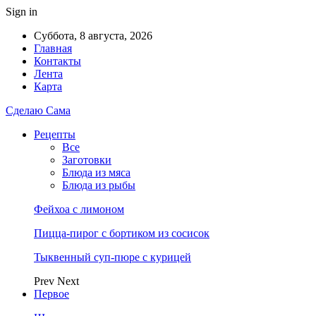
Sign in
Суббота, 8 августа, 2026
Главная
Контакты
Лента
Карта
Сделаю Сама
Рецепты
Все
Заготовки
Блюда из мяса
Блюда из рыбы
Фейхоа с лимоном
Пицца-пирог с бортиком из сосисок
Тыквенный суп-пюре с курицей
Prev
Next
Первое