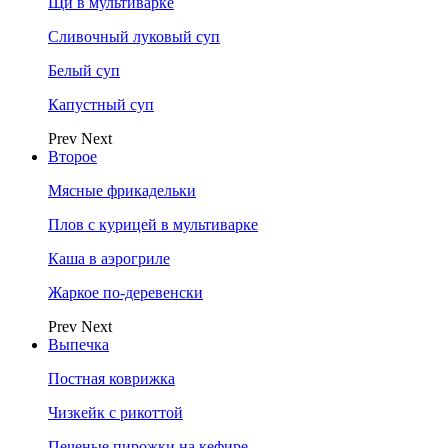
Щи в мультиварке
Сливочный луковый суп
Белый суп
Капустный суп
Prev
Next
Второе
Мясные фрикадельки
Плов с курицей в мультиварке
Каша в аэрогриле
Жаркое по-деревенски
Prev
Next
Выпечка
Постная коврижка
Чизкейк с рикоттой
Печеные пирожки на кефире