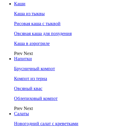
Каши
Каша из тыквы
Рисовая каша с тыквой
Овсяная каша для похудения
Каша в аэрогриле
Prev
Next
Напитки
Брусничный компот
Компот из терна
Овсяный квас
Облепиховый компот
Prev
Next
Салаты
Новогодний салат с креветками