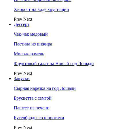
Хворост на воде хрустящий
Prev
Next
Дессерт
Чак-чак медовый
Пастила из инжира
Мисо-карамель
Фруктовый салат на Новый год Лошади
Prev
Next
Закуски
Сырная нарезка на год Лошади
Брускетта с семгой
Паштет из печени
Бутерброды со шпротами
Prev
Next