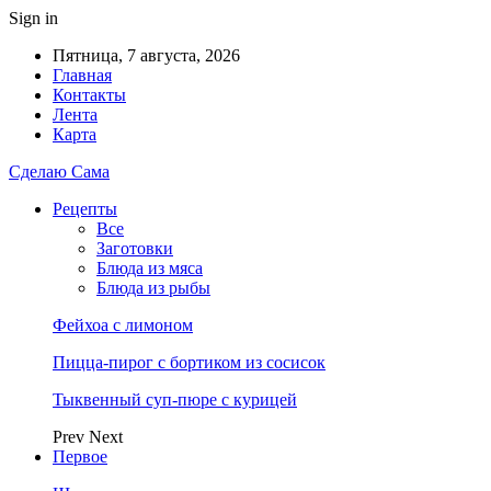
Sign in
Пятница, 7 августа, 2026
Главная
Контакты
Лента
Карта
Сделаю Сама
Рецепты
Все
Заготовки
Блюда из мяса
Блюда из рыбы
Фейхоа с лимоном
Пицца-пирог с бортиком из сосисок
Тыквенный суп-пюре с курицей
Prev
Next
Первое