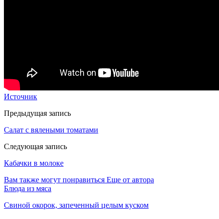
Источник
Предыдущая запись
Салат с вялеными томатами
Следующая запись
Кабачки в молоке
Вам также могут понравиться
Еще от автора
Блюда из мяса
Свиной окорок, запеченный целым куском