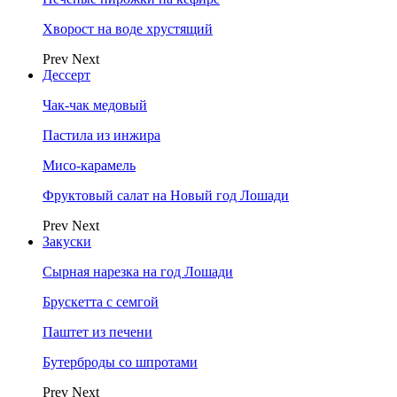
Хворост на воде хрустящий
Prev
Next
Дессерт
Чак-чак медовый
Пастила из инжира
Мисо-карамель
Фруктовый салат на Новый год Лошади
Prev
Next
Закуски
Сырная нарезка на год Лошади
Брускетта с семгой
Паштет из печени
Бутерброды со шпротами
Prev
Next