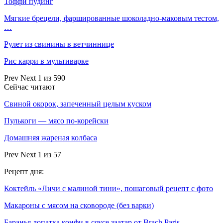
Тоффи пудинг
Мягкие брецели, фаршированные шоколадно-маковым тестом,
…
Рулет из свинины в ветчиннице
Рис карри в мультиварке
Prev
Next
1 из 590
Сейчас читают
Свиной окорок, запеченный целым куском
Пулькоги — мясо по-корейски
Домашняя жареная колбаса
Prev
Next
1 из 57
Рецепт дня:
Коктейль «Личи с малиной тини», пошаговый рецепт с фото
Макароны с мясом на сковороде (без варки)
Баранья лопатка конфи в соусе заатар от Brach Paris ,…