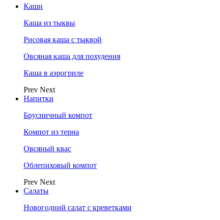
Каши
Каша из тыквы
Рисовая каша с тыквой
Овсяная каша для похудения
Каша в аэрогриле
Prev
Next
Напитки
Брусничный компот
Компот из терна
Овсяный квас
Облепиховый компот
Prev
Next
Салаты
Новогодний салат с креветками