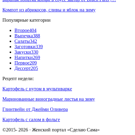
Компот из абрикосов, сливы и яблок на зиму
Популярные категории
Второе
404
Выпечка
388
Салаты
342
Заготовки
339
Закуски
330
Напитки
269
Первое
209
Дессерт
205
Рецепт недели:
Картофель с нутом в мультиварке
Маринованные виноградные листья на зиму
Глинтвейн от Джейми Оливера
Картофель с салом в фольге
©2015- 2026 · Женский портал «Сделаю Сама»