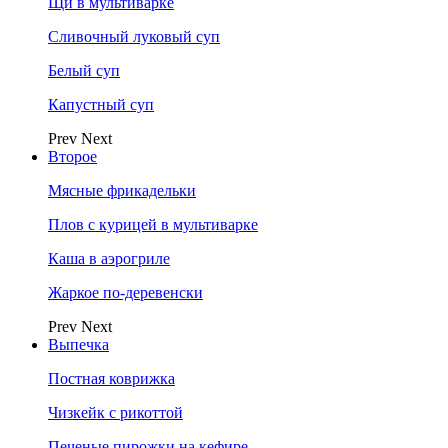
Щи в мультиварке
Сливочный луковый суп
Белый суп
Капустный суп
Prev
Next
Второе
Мясные фрикадельки
Плов с курицей в мультиварке
Каша в аэрогриле
Жаркое по-деревенски
Prev
Next
Выпечка
Постная коврижка
Чизкейк с рикоттой
Печеные пирожки на кефире