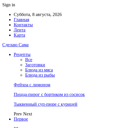
Sign in
Суббота, 8 августа, 2026
Главная
Контакты
Лента
Карта
Сделаю Сама
Рецепты
Все
Заготовки
Блюда из мяса
Блюда из рыбы
Фейхоа с лимоном
Пицца-пирог с бортиком из сосисок
Тыквенный суп-пюре с курицей
Prev
Next
Первое