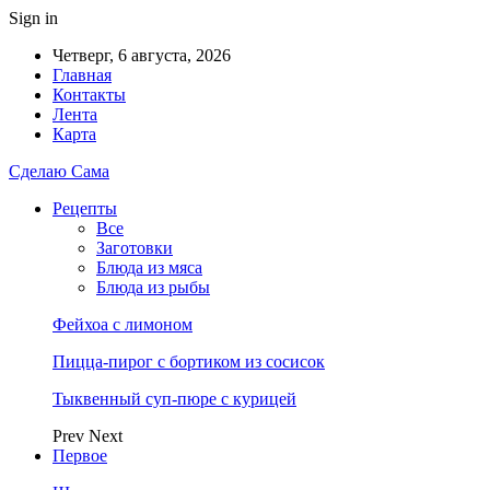
Sign in
Четверг, 6 августа, 2026
Главная
Контакты
Лента
Карта
Сделаю Сама
Рецепты
Все
Заготовки
Блюда из мяса
Блюда из рыбы
Фейхоа с лимоном
Пицца-пирог с бортиком из сосисок
Тыквенный суп-пюре с курицей
Prev
Next
Первое