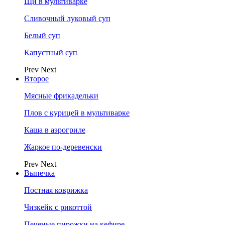
Щи в мультиварке
Сливочный луковый суп
Белый суп
Капустный суп
Prev
Next
Второе
Мясные фрикадельки
Плов с курицей в мультиварке
Каша в аэрогриле
Жаркое по-деревенски
Prev
Next
Выпечка
Постная коврижка
Чизкейк с рикоттой
Печеные пирожки на кефире