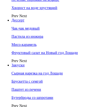
Хворост на воде хрустящий
Prev
Next
Дессерт
Чак-чак медовый
Пастила из инжира
Мисо-карамель
Фруктовый салат на Новый год Лошади
Prev
Next
Закуски
Сырная нарезка на год Лошади
Брускетта с семгой
Паштет из печени
Бутерброды со шпротами
Prev
Next