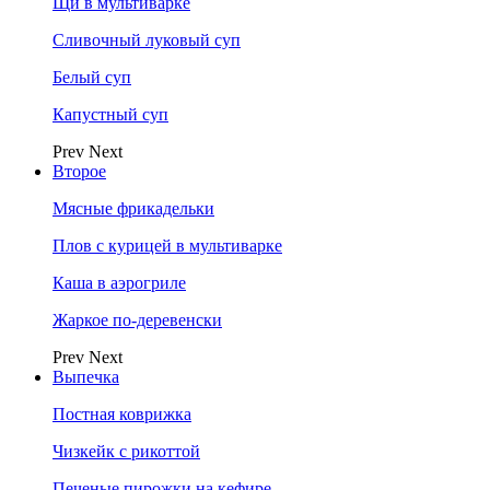
Щи в мультиварке
Сливочный луковый суп
Белый суп
Капустный суп
Prev
Next
Второе
Мясные фрикадельки
Плов с курицей в мультиварке
Каша в аэрогриле
Жаркое по-деревенски
Prev
Next
Выпечка
Постная коврижка
Чизкейк с рикоттой
Печеные пирожки на кефире