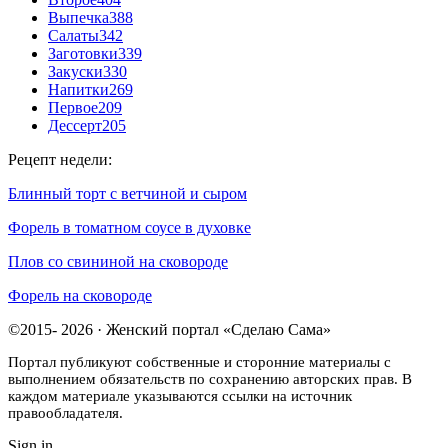
Выпечка
388
Салаты
342
Заготовки
339
Закуски
330
Напитки
269
Первое
209
Дессерт
205
Рецепт недели:
Блинный торт с ветчиной и сыром
Форель в томатном соусе в духовке
Плов со свининой на сковороде
Форель на сковороде
©2015- 2026 · Женский портал «Сделаю Сама»
Портал публикуют собственные и сторонние материалы с
выполнением обязательств по сохранению авторских прав. В
каждом материале указываются ссылки на источник
правообладателя.
Sign in