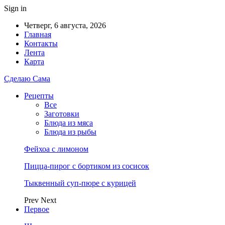
Sign in
Четверг, 6 августа, 2026
Главная
Контакты
Лента
Карта
Сделаю Сама
Рецепты
Все
Заготовки
Блюда из мяса
Блюда из рыбы
Фейхоа с лимоном
Пицца-пирог с бортиком из сосисок
Тыквенный суп-пюре с курицей
Prev
Next
Первое