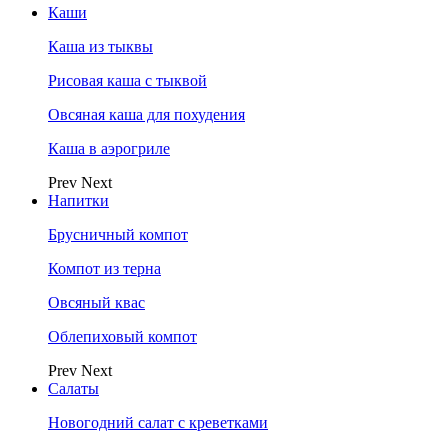
Каши
Каша из тыквы
Рисовая каша с тыквой
Овсяная каша для похудения
Каша в аэрогриле
Prev
Next
Напитки
Брусничный компот
Компот из терна
Овсяный квас
Облепиховый компот
Prev
Next
Салаты
Новогодний салат с креветками