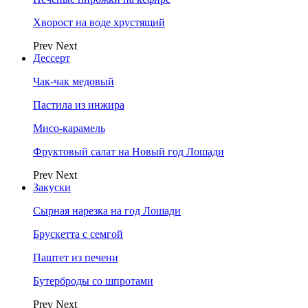
Хворост на воде хрустящий
Prev
Next
Дессерт
Чак-чак медовый
Пастила из инжира
Мисо-карамель
Фруктовый салат на Новый год Лошади
Prev
Next
Закуски
Сырная нарезка на год Лошади
Брускетта с семгой
Паштет из печени
Бутерброды со шпротами
Prev
Next